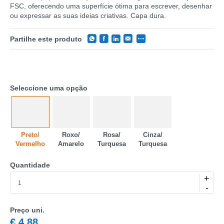
FSC, oferecendo uma superfície ótima para escrever, desenhar
ou expressar as suas ideias criativas. Capa dura.
Partilhe este produto
Seleccione uma opção
CATEGORIA
Preto/​
Roxo/​
Rosa/​
Cinza/​
Vermelho
Amarelo
Turquesa
Turquesa
REF
Quantidade
EAN
+
-
NOME
MARCA
Preço uni.
€
4,88