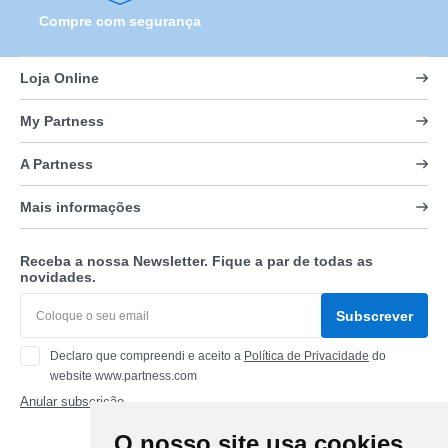
Compre com segurança
Loja Online
My Partness
A Partness
Mais informações
Receba a nossa Newsletter. Fique a par de todas as
novidades.
Subscrever
Declaro que compreendi e aceito a
Política de Privacidade
do
website www.partness.com
Anular subscrição
O nosso site usa cookies
Siga-nos