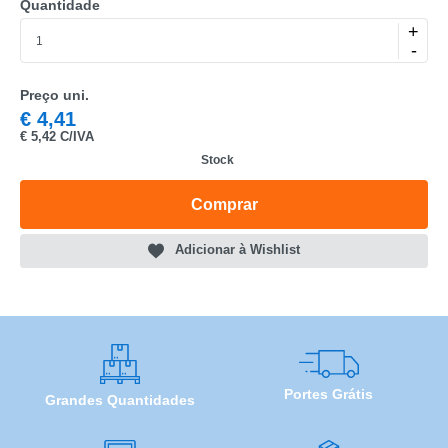
Quantidade
MARCA
+
-
MODELO
Preço uni.
€
4,41
€
5,42 C/IVA
Stock
Comprar
Adicionar à Wishlist
Portes Grátis
Grandes Quantidades