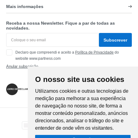
Mais informações
Receba a nossa Newsletter. Fique a par de todas as
novidades.
Subscrever
Declaro que compreendi e aceito a
Política de Privacidade
do
website www.partness.com
Anular subscrição
O nosso site usa cookies
Siga-nos
Utilizamos cookies e outras tecnologias de
medição para melhorar a sua experiência
de navegação no nosso site, de forma a
mostrar conteúdo personalizado, anúncios
Método de Pagamento
direcionados, analisar o tráfego do site e
entender de onde vêm os visitantes.
Método de Envio