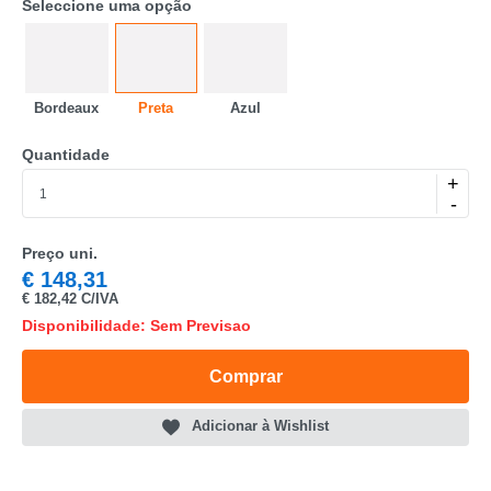
Seleccione uma opção
Bordeaux
Preta
Azul
Quantidade
CATEGORIA
+
-
REF
Preço uni.
EAN
€
148,31
€
182,42 C/IVA
NOME
Disponibilidade: Sem Previsao
MARCA
Comprar
MODELO
Adicionar à Wishlist