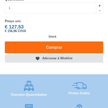
+
MARCA
-
MODELO
Preço uni.
€
127,53
€
156,86 C/IVA
Stock
Comprar
Adicionar à Wishlist
Portes Grátis
Grandes Quantidades