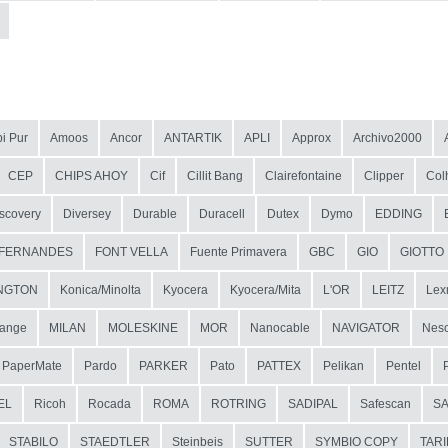
i Pur
Amoos
Ancor
ANTARTIK
APLI
Approx
Archivo2000
CEP
CHIPS AHOY
Cif
Cillit Bang
Clairefontaine
Clipper
Col
scovery
Diversey
Durable
Duracell
Dutex
Dymo
EDDING
FERNANDES
FONT VELLA
Fuente Primavera
GBC
GIO
GIOTTO
NGTON
Konica/Minolta
Kyocera
Kyocera/Mita
L'OR
LEITZ
Lex
ange
MILAN
MOLESKINE
MOR
Nanocable
NAVIGATOR
Nesc
PaperMate
Pardo
PARKER
Pato
PATTEX
Pelikan
Pentel
EL
Ricoh
Rocada
ROMA
ROTRING
SADIPAL
Safescan
S
STABILO
STAEDTLER
Steinbeis
SUTTER
SYMBIO COPY
TAR