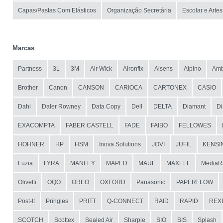
Capas/Pastas Com Elásticos
Organização Secretária
Escolar e Artes
Marcas
Partness
3L
3M
Air Wick
Aironfix
Aisens
Alpino
Amb
Brother
Canon
CANSON
CARIOCA
CARTONEX
CASIO
Dahi
Daler Rowney
Data Copy
Dell
DELTA
Diamant
Di
EXACOMPTA
FABER CASTELL
FADE
FAIBO
FELLOWES
HOHNER
HP
HSM
Inova Solutions
JOVI
JUFIL
KENSI
Luzia
LYRA
MANLEY
MAPED
MAUL
MAXELL
MediaR
Olivetti
OQO
OREO
OXFORD
Panasonic
PAPERFLOW
Post-It
Pringles
PRITT
Q-CONNECT
RAID
RAPID
REX
SCOTCH
Scottex
Sealed Air
Sharpie
SIO
SIS
Splash