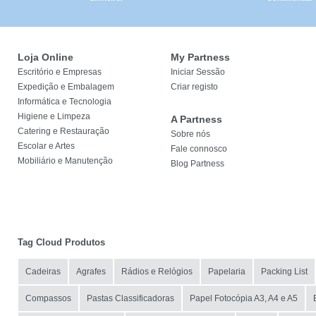
Loja Online
My Partness
Escritório e Empresas
Iniciar Sessão
Expedição e Embalagem
Criar registo
Informática e Tecnologia
Higiene e Limpeza
A Partness
Catering e Restauração
Sobre nós
Escolar e Artes
Fale connosco
Mobiliário e Manutenção
Blog Partness
Tag Cloud Produtos
Cadeiras
Agrafes
Rádios e Relógios
Papelaria
Packing List
Compassos
Pastas Classificadoras
Papel Fotocópia A3, A4 e A5