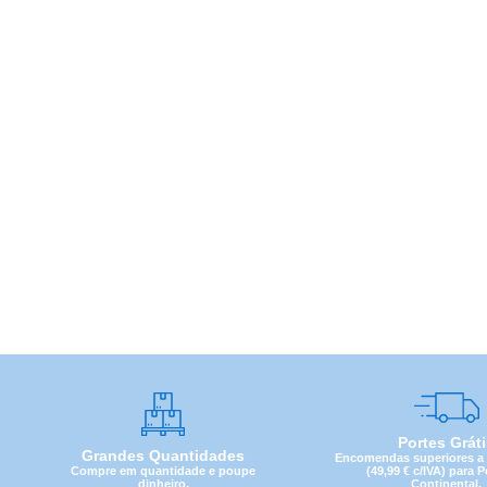
Portes Grát
Grandes Quantidades
Encomendas superiores a 4
Compre em quantidade e poupe
(49,99 € c/IVA) para 
dinheiro.
Continental.