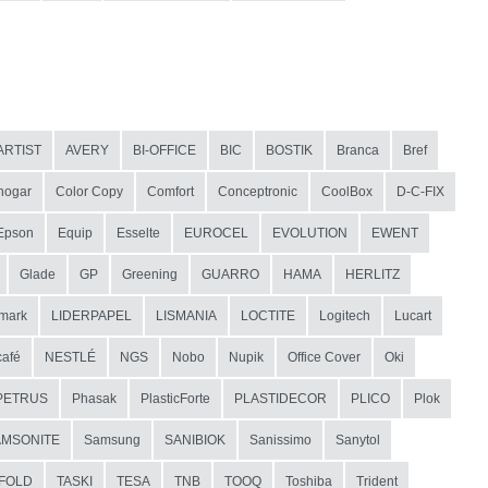
ARTIST
AVERY
BI-OFFICE
BIC
BOSTIK
Branca
Bref
hogar
Color Copy
Comfort
Conceptronic
CoolBox
D-C-FIX
Epson
Equip
Esselte
EUROCEL
EVOLUTION
EWENT
Glade
GP
Greening
GUARRO
HAMA
HERLITZ
mark
LIDERPAPEL
LISMANIA
LOCTITE
Logitech
Lucart
afé
NESTLÉ
NGS
Nobo
Nupik
Office Cover
Oki
PETRUS
Phasak
PlasticForte
PLASTIDECOR
PLICO
Plok
AMSONITE
Samsung
SANIBIOK
Sanissimo
Sanytol
IFOLD
TASKI
TESA
TNB
TOOQ
Toshiba
Trident