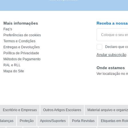
CATEGORIA
REF
Mais informações
Receba a nossa 
Faq’s
Preferências de cookies
EAN
Termos e Condições
Declaro que c
Entregas e Devoluções
NOME
Política de Privacidade
Anular subscrição
Métodos de Pagamento
MARCA
RAL e RLL
Onde estamos
Mapa do Site
Ver localização no 
MODELO
Escritório e Empresas
Outros Artigos Escolares
Material arquivo e organi
Balanças
Proteção
Apoios/Suportes
Porta Revistas
Etiquetas em Rol