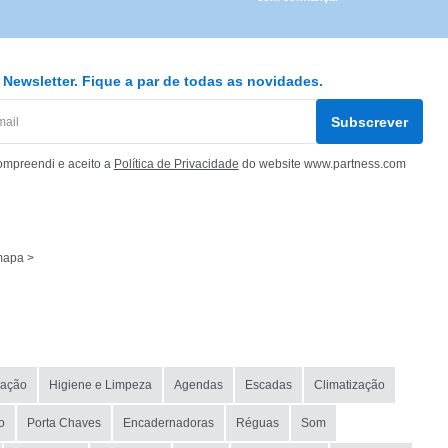
Newsletter. Fique a par de todas as novidades.
Subscrever
ompreendi e aceito a
Política de Privacidade
do website www.partness.com
mapa >
zação
Higiene e Limpeza
Agendas
Escadas
Climatização
o
Porta Chaves
Encadernadoras
Réguas
Som