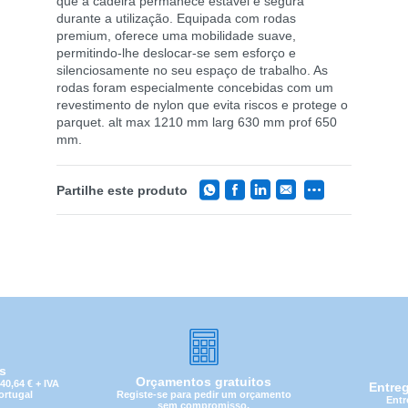
que a cadeira permanece estável e segura
durante a utilização. Equipada com rodas
premium, oferece uma mobilidade suave,
permitindo-lhe deslocar-se sem esforço e
silenciosamente no seu espaço de trabalho. As
rodas foram especialmente concebidas com um
revestimento de nylon que evita riscos e protege o
parquet. alt max 1210 mm larg 630 mm prof 650
mm.
Partilhe este produto
is
Orçamentos gratuitos
0,64 € + IVA
Entre
Registe-se para pedir um orçamento
Portugal
Entr
sem compromisso.