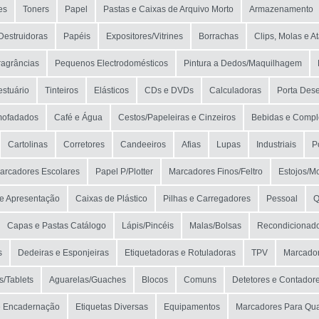
es
Toners
Papel
Pastas e Caixas de Arquivo Morto
Armazenamento
Destruidoras
Papéis
Expositores/Vitrines
Borrachas
Clips, Molas e A
ragrâncias
Pequenos Electrodomésticos
Pintura a Dedos/Maquilhagem
estuário
Tinteiros
Elásticos
CDs e DVDs
Calculadoras
Porta Des
mofadados
Café e Água
Cestos/Papeleiras e Cinzeiros
Bebidas e Comp
Cartolinas
Corretores
Candeeiros
Afias
Lupas
Industriais
P
arcadores Escolares
Papel P/Plotter
Marcadores Finos/Feltro
Estojos/M
e Apresentação
Caixas de Plástico
Pilhas e Carregadores
Pessoal
Q
Capas e Pastas Catálogo
Lápis/Pincéis
Malas/Bolsas
Recondicionad
s
Dedeiras e Esponjeiras
Etiquetadoras e Rotuladoras
TPV
Marcador
/Tablets
Aguarelas/Guaches
Blocos
Comuns
Detetores e Contador
e Encadernação
Etiquetas Diversas
Equipamentos
Marcadores Para Qu