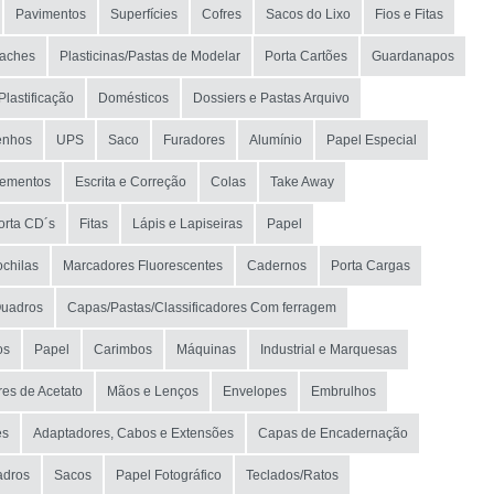
Pavimentos
Superfícies
Cofres
Sacos do Lixo
Fios e Fitas
taches
Plasticinas/Pastas de Modelar
Porta Cartões
Guardanapos
Plastificação
Domésticos
Dossiers e Pastas Arquivo
enhos
UPS
Saco
Furadores
Alumínio
Papel Especial
lementos
Escrita e Correção
Colas
Take Away
orta CD´s
Fitas
Lápis e Lapiseiras
Papel
ochilas
Marcadores Fluorescentes
Cadernos
Porta Cargas
uadros
Capas/Pastas/Classificadores Com ferragem
os
Papel
Carimbos
Máquinas
Industrial e Marquesas
es de Acetato
Mãos e Lenços
Envelopes
Embrulhos
es
Adaptadores, Cabos e Extensões
Capas de Encadernação
adros
Sacos
Papel Fotográfico
Teclados/Ratos