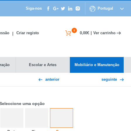
Siga-nos
Portugal
0
Ver carrinho
Sessão
Criar registo
0,00€
|
|
ração
Escolar e Artes
Mobiliário e Manutenção
anterior
seguinte
Seleccione uma opção