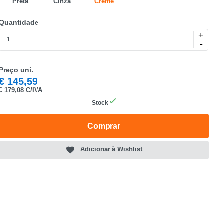
Preta
Cinza
Creme
Quantidade
+
-
Preço uni.
€
145,59
€
179,08 C/IVA
Stock
Comprar
Adicionar à Wishlist