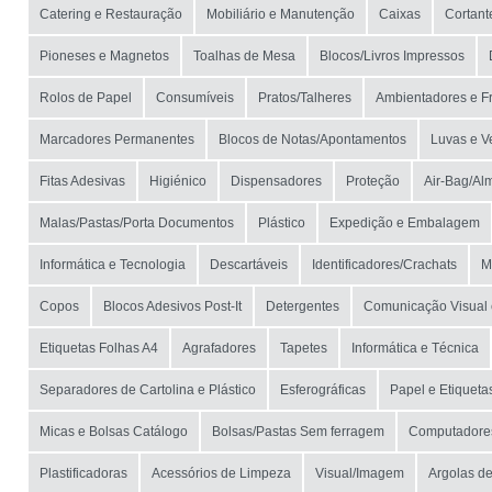
Catering e Restauração
Mobiliário e Manutenção
Caixas
Cortant
Pioneses e Magnetos
Toalhas de Mesa
Blocos/Livros Impressos
Rolos de Papel
Consumíveis
Pratos/Talheres
Ambientadores e F
Marcadores Permanentes
Blocos de Notas/Apontamentos
Luvas e V
Fitas Adesivas
Higiénico
Dispensadores
Proteção
Air-Bag/Al
Malas/Pastas/Porta Documentos
Plástico
Expedição e Embalagem
Informática e Tecnologia
Descartáveis
Identificadores/Crachats
M
Copos
Blocos Adesivos Post-It
Detergentes
Comunicação Visual 
Etiquetas Folhas A4
Agrafadores
Tapetes
Informática e Técnica
Separadores de Cartolina e Plástico
Esferográficas
Papel e Etiqueta
Micas e Bolsas Catálogo
Bolsas/Pastas Sem ferragem
Computadores
Plastificadoras
Acessórios de Limpeza
Visual/Imagem
Argolas d