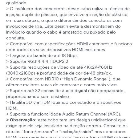
qualidade.
> O invólucro dos conectores deste cabo utiliza a técnica de
injeção dupla de plástico, que envolve a injeção de plástico
em duas etapas, o que o diferencia dos conectores com
invólucros de liga. Este design evita a desmontagem do
invólucro quando o cabo é arrastado ou puxado pelo
conduíte.
> Compatível com especificações HDMI anteriores e funciona
com todos os seus dispositivos HDMI existentes.
> Largura de banda de até 18 Gbps.
> Suporta RGB 4:4:4 HDCP2.2
> Suporta resoluções de vídeo de até 4Kx2K@60Hz
(3840x2160p) e profundidade de cor de 48 bits/px.
> Compatível com HDR10 (“High Dynamic Range”), que
oferece maiores taxas de contraste e cores mais vivas.
> Suporta até 32 canais de áudio digital não compactado,
proporcionando som cristalino.
> Habilita 3D via HDMI quando conectado a dispositivos
HDMI.
> Suporta a funcionalidade Audio Return Channel (ARC).
este cabo tem um design unidirecional que
> Observação:
exige que ele seja instalado na direção correta. Consulte os
rótulos “fonte/entrada” e “exibição/saída” nos conectores
HDMI para garantir que o dispositivo e a fonte HDMI estejam