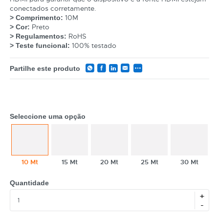
conectados corretamente.
10M
> Comprimento:
CATEGORIA
Preto
> Cor:
RoHS
> Regulamentos:
REF
100% testado
> Teste funcional:
EAN
Partilhe este produto
NOME
MARCA
Seleccione uma opção
MODELO
10 Mt
15 Mt
20 Mt
25 Mt
30 Mt
Quantidade
+
-