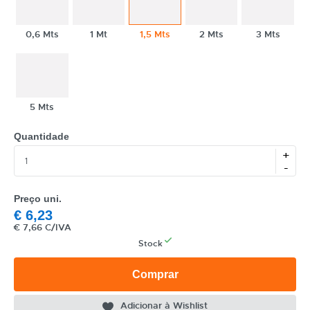
REF
EAN
0,6 Mts
1 Mt
1,5 Mts
2 Mts
3 Mts
NOME
MARCA
5 Mts
MODELO
Quantidade
+
-
Preço uni.
€
6,23
€
7,66 C/IVA
Stock
Comprar
Adicionar à Wishlist