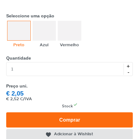
EAN
Seleccione uma opção
NOME
MARCA
Preto
Azul
Vermelho
MODELO
Quantidade
+
-
Preço uni.
€
2,05
€
2,52 C/IVA
Stock
Comprar
Adicionar à Wishlist