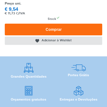
Preço uni.
MODELO
€
9,54
€
11,73 C/IVA
Stock
Comprar
Adicionar à Wishlist
Portes Grátis
Grandes Quantidades
Orçamentos gratuitos
Entregas e Devoluções