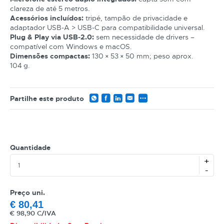
clareza de até 5 metros.
Acessórios incluídos:
tripé, tampão de privacidade e
adaptador USB‑A > USB‑C para compatibilidade universal.
Plug & Play via USB‑2.0:
sem necessidade de drivers –
compatível com Windows e macOS.
Dimensões compactas:
130 × 53 × 50 mm; peso aprox.
104 g.
Partilhe este produto
CATEGORIA
REF
Quantidade
+
EAN
-
NOME
Preço uni.
MARCA
€
80,41
€
98,90 C/IVA
MODELO