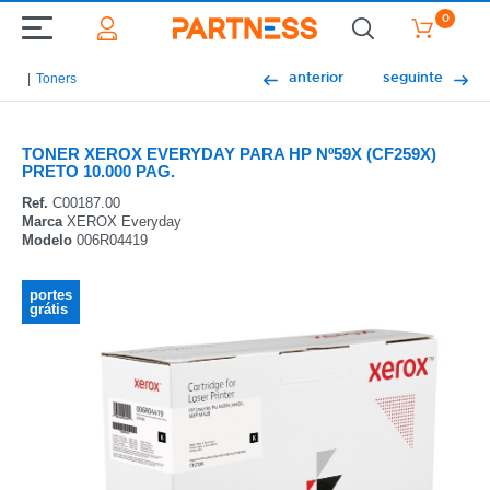
0
anterior
seguinte
Toners
TONER XEROX EVERYDAY PARA HP Nº59X (CF259X)
PRETO 10.000 PAG.
Ref.
C00187.00
Marca
XEROX Everyday
Modelo
006R04419
portes
grátis