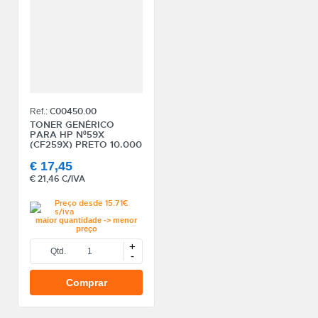
REF
EAN
NOME
MARCA
C00450.00
Ref.:
MODELO
TONER GENÉRICO
PARA HP Nº59X
(CF259X) PRETO 10.000
P.
€
17,45
€
21,46 C/IVA
Preço desde 15.71€
s/iva
maior quantidade -> menor
preço
+
Qtd.
-
Comprar