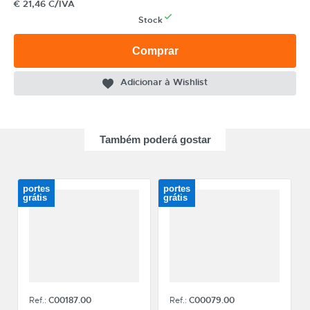
€
21,46 C/IVA
Stock
Comprar
CATEGORIA
Adicionar à Wishlist
REF
EAN
Também poderá gostar
NOME
MARCA
portes
portes
grátis
grátis
MODELO
Ref.:
C00187.00
Ref.:
C00079.00