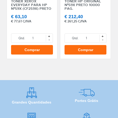
TONER XEROX
TONER HP ORIGINAL
EVERYDAY PARA HP
Nº59X PRETO 10000
Nº59X (CF259X) PRETO
PAG.
10.000 PAG.
€
63,10
€
212,40
€
77,61 C/IVA
€
261,25 C/IVA
+
+
Qtd.
Qtd.
-
-
Comprar
Comprar
Portes Grátis
Grandes Quantidades