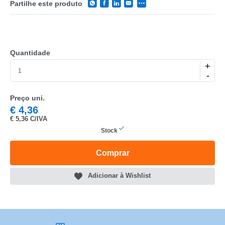
Partilhe este produto
Quantidade
+
CATEGORIA
-
REF
Preço uni.
€
4,36
EAN
€
5,36 C/IVA
NOME
Stock
MARCA
Comprar
MODELO
Adicionar à Wishlist