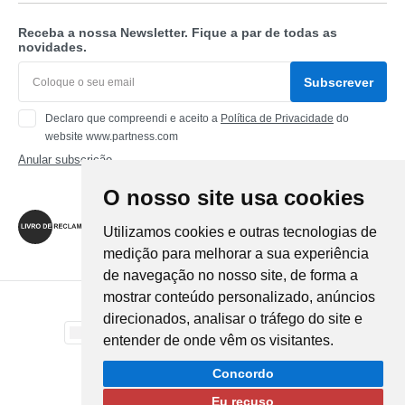
Receba a nossa Newsletter. Fique a par de todas as
novidades.
Subscrever
Declaro que compreendi e aceito a
Política de Privacidade
do
website www.partness.com
Anular subscrição
O nosso site usa cookies
Siga-nos
Utilizamos cookies e outras tecnologias de
medição para melhorar a sua experiência
de navegação no nosso site, de forma a
mostrar conteúdo personalizado, anúncios
Método de Pagamento
direcionados, analisar o tráfego do site e
entender de onde vêm os visitantes.
Método de Envio
Concordo
Eu recuso