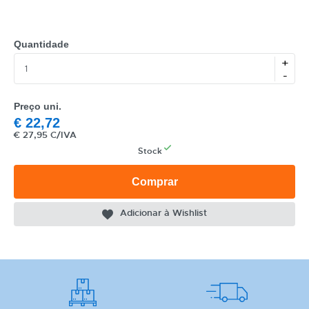
Quantidade
+
-
CATEGORIA
Preço uni.
REF
€
22,72
€
27,95 C/IVA
EAN
Stock
NOME
Comprar
MARCA
Adicionar à Wishlist
MODELO