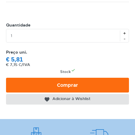
Quantidade
+
-
CATEGORIA
REF
Preço uni.
€
5,81
EAN
€
7,15 C/IVA
Stock
NOME
Comprar
MARCA
Adicionar à Wishlist
MODELO