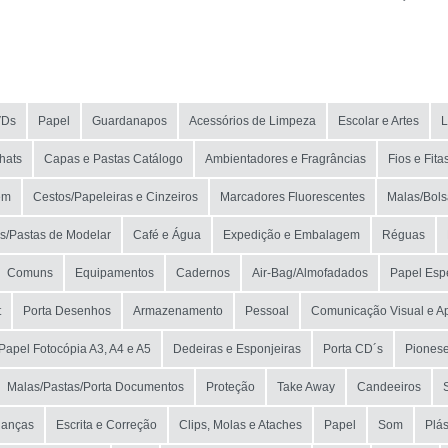
NOME
MARCA
VDs
Papel
Guardanapos
Acessórios de Limpeza
Escolar e Artes
L
MODELO
hats
Capas e Pastas Catálogo
Ambientadores e Fragrâncias
Fios e Fita
em
Cestos/Papeleiras e Cinzeiros
Marcadores Fluorescentes
Malas/Bols
as/Pastas de Modelar
Café e Água
Expedição e Embalagem
Réguas
Comuns
Equipamentos
Cadernos
Air-Bag/Almofadados
Papel Esp
t
Porta Desenhos
Armazenamento
Pessoal
Comunicação Visual e A
Papel Fotocópia A3, A4 e A5
Dedeiras e Esponjeiras
Porta CD´s
Piones
Malas/Pastas/Porta Documentos
Proteção
Take Away
Candeeiros
lanças
Escrita e Correção
Clips, Molas e Ataches
Papel
Som
Plás