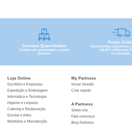
Portes Grát
Grandes Quantidades
Encomendas superiores a 4
Compre em quantidade e poupe
(49,99 € c/IVA) para 
dinheiro.
Continental.
Loja Online
My Partness
Escritório e Empresas
Iniciar Sessão
Expedição e Embalagem
Criar registo
Informática e Tecnologia
Higiene e Limpeza
A Partness
Catering e Restauração
Sobre nós
Escolar e Artes
Fale connosco
Mobiliário e Manutenção
Blog Partness