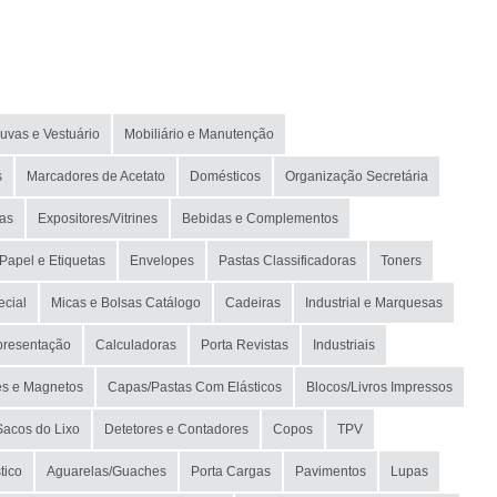
uvas e Vestuário
Mobiliário e Manutenção
s
Marcadores de Acetato
Domésticos
Organização Secretária
as
Expositores/Vitrines
Bebidas e Complementos
Papel e Etiquetas
Envelopes
Pastas Classificadoras
Toners
ecial
Micas e Bolsas Catálogo
Cadeiras
Industrial e Marquesas
presentação
Calculadoras
Porta Revistas
Industriais
es e Magnetos
Capas/Pastas Com Elásticos
Blocos/Livros Impressos
Sacos do Lixo
Detetores e Contadores
Copos
TPV
tico
Aguarelas/Guaches
Porta Cargas
Pavimentos
Lupas