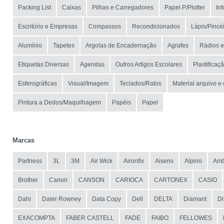
Packing List
Caixas
Pilhas e Carregadores
Papel P/Plotter
In
Escritório e Empresas
Compassos
Recondicionados
Lápis/Pincé
Alumínio
Tapetes
Argolas de Encadernação
Agrafes
Rádios e
Etiquetas Diversas
Agendas
Outros Artigos Escolares
Plastificaç
Esferográficas
Visual/Imagem
Teclados/Ratos
Material arquivo e
Pintura a Dedos/Maquilhagem
Papéis
Papel
Marcas
Partness
3L
3M
Air Wick
Aironfix
Aisens
Alpino
Amb
Brother
Canon
CANSON
CARIOCA
CARTONEX
CASIO
Dahi
Daler Rowney
Data Copy
Dell
DELTA
Diamant
Di
EXACOMPTA
FABER CASTELL
FADE
FAIBO
FELLOWES