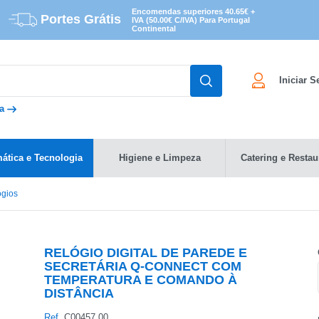
Encomendas superiores 40.65€ +
Portes Grátis
IVA (50.00€ C/IVA) Para Portugal
Continental
Iniciar 
da
mática e Tecnologia
Higiene e Limpeza
Catering e Restau
ógios
RELÓGIO DIGITAL DE PAREDE E
SECRETÁRIA Q-CONNECT COM
TEMPERATURA E COMANDO À
DISTÂNCIA
Ref.
C00457.00