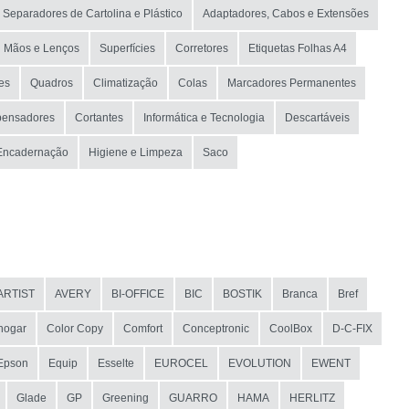
Separadores de Cartolina e Plástico
Adaptadores, Cabos e Extensões
Mãos e Lenços
Superfícies
Corretores
Etiquetas Folhas A4
es
Quadros
Climatização
Colas
Marcadores Permanentes
pensadores
Cortantes
Informática e Tecnologia
Descartáveis
Encadernação
Higiene e Limpeza
Saco
ARTIST
AVERY
BI-OFFICE
BIC
BOSTIK
Branca
Bref
hogar
Color Copy
Comfort
Conceptronic
CoolBox
D-C-FIX
Epson
Equip
Esselte
EUROCEL
EVOLUTION
EWENT
Glade
GP
Greening
GUARRO
HAMA
HERLITZ