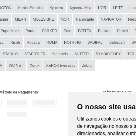
NGTON
Konica/Minolta
Kyocera
Kyocera/Mita
L'OR
LEITZ
Lex
ange
MILAN
MOLESKINE
MOR
Nanocable
NAVIGATOR
Nesc
PaperMate
Pardo
PARKER
Pato
PATTEX
Pelikan
Pentel
EL
Ricoh
Rocada
ROMA
ROTRING
SADIPAL
Safescan
S
STABILO
STAEDTLER
Steinbeis
SUTTER
SYMBIO COPY
TAR
A
WC NET
Xerox
XEROX Everyday
Zebra
Método de Pagamento
Método de Envio
O nosso site usa
Utilizamos cookies e outra
de navegação no nosso site
direcionados, analisar o tr