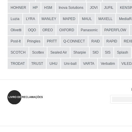
HOHNER
HP
HSM
Inova Solutions
JOVI
JUFIL
KENSI
Luzia
LYRA
MANLEY
MAPED
MAUL
MAXELL
MediaR
Olivetti
OQO
OREO
OXFORD
Panasonic
PAPERFLOW
Post-It
Pringles
PRITT
Q-CONNECT
RAID
RAPID
REX
SCOTCH
Scottex
Sealed Air
Sharpie
SIO
SIS
Splash
TRODAT
TRUST
UHU
Uni-ball
VARTA
Verbatim
VILED