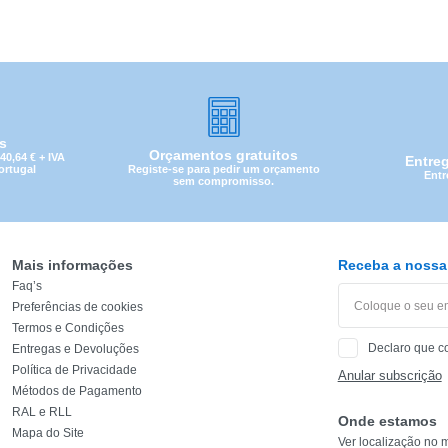
is
Orçamentos gratuitos
0,64 € + IVA
Entre
Registe-se para pedir um orçamento
Portugal
Entr
sem compromisso.
Mais informações
Receba a nossa 
Faq’s
Preferências de cookies
Termos e Condições
Declaro que c
CATEGORIA
Entregas e Devoluções
Política de Privacidade
Anular subscrição
Métodos de Pagamento
REF
RAL e RLL
Onde estamos
Mapa do Site
Ver localização no 
EAN