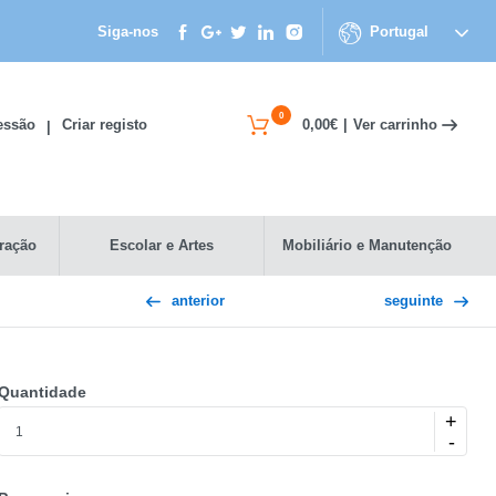
Siga-nos
Portugal
0
Ver carrinho
Sessão
Criar registo
0,00€
|
|
ração
Escolar e Artes
Mobiliário e Manutenção
anterior
seguinte
Quantidade
+
-