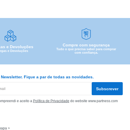
Compre com segurança
gas e Devoluções
Tudo o que precisa saber para comprar
egas e Devoluções
com confiança.
Newsletter. Fique a par de todas as novidades.
Subscrever
ompreendi e aceito a
Política de Privacidade
do website www.partness.com
mapa >