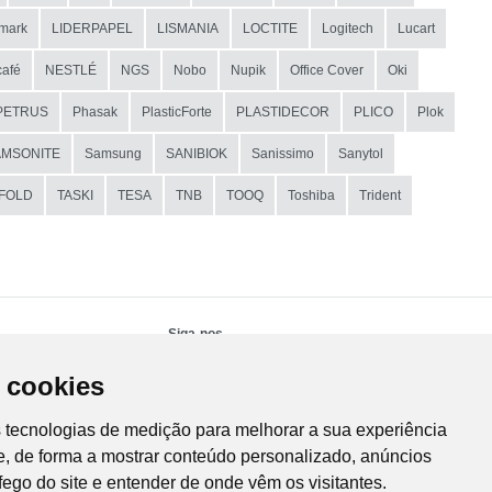
mark
LIDERPAPEL
LISMANIA
LOCTITE
Logitech
Lucart
afé
NESTLÉ
NGS
Nobo
Nupik
Office Cover
Oki
PETRUS
Phasak
PlasticForte
PLASTIDECOR
PLICO
Plok
AMSONITE
Samsung
SANIBIOK
Sanissimo
Sanytol
IFOLD
TASKI
TESA
TNB
TOOQ
Toshiba
Trident
Siga-nos
 cookies
s tecnologias de medição para melhorar a sua experiência
, de forma a mostrar conteúdo personalizado, anúncios
áfego do site e entender de onde vêm os visitantes.