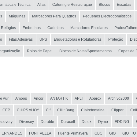
formática e Técnica
Afias
Catering e Restauração
Blocos
Escadas
is
Máquinas
Marcadores Para Quadros
Pequenos Electrodomésticos
 Relógios
Embrulhos
Carimbos
Marcadores Escolares
Pratos/Talher
ão
Fitas Adesivas
UPS
Etiquetadoras e Rotuladoras
Proteção
Dis
 organização
Rolos de Papel
Blocos de Notas/Apontamentos
Capas de 
i Pur
Amoos
Ancor
ANTARTIK
APLI
Approx
Archivo2000
CEP
CHIPS AHOY
Cif
Cillit Bang
Clairefontaine
Clipper
Col
scovery
Diversey
Durable
Duracell
Dutex
Dymo
EDDING
FERNANDES
FONT VELLA
Fuente Primavera
GBC
GIO
GIOTTO