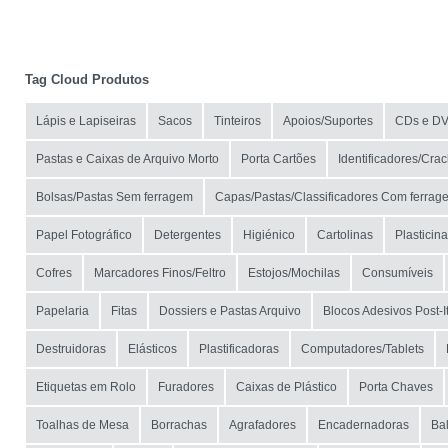
Tag Cloud Produtos
Lápis e Lapiseiras
Sacos
Tinteiros
Apoios/Suportes
CDs e D
Pastas e Caixas de Arquivo Morto
Porta Cartões
Identificadores/Crac
Bolsas/Pastas Sem ferragem
Capas/Pastas/Classificadores Com ferrag
Papel Fotográfico
Detergentes
Higiénico
Cartolinas
Plasticin
Cofres
Marcadores Finos/Feltro
Estojos/Mochilas
Consumíveis
Papelaria
Fitas
Dossiers e Pastas Arquivo
Blocos Adesivos Post-I
Destruidoras
Elásticos
Plastificadoras
Computadores/Tablets
Etiquetas em Rolo
Furadores
Caixas de Plástico
Porta Chaves
Toalhas de Mesa
Borrachas
Agrafadores
Encadernadoras
Ba