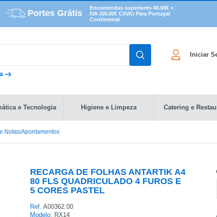
Encomendas superiores 40.65€ +
Portes Grátis
IVA (50.00€ C/IVA) Para Portugal
Continental
Iniciar 
da
mática e Tecnologia
Higiene e Limpeza
Catering e Restau
de Notas/Apontamentos
RECARGA DE FOLHAS ANTARTIK A4
80 FLS QUADRICULADO 4 FUROS E
5 CORES PASTEL
Ref.
A00362.00
Modelo:
RX14