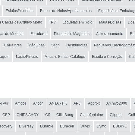
Estojos/Mochilas
Blocos de Notas/Apontamentos
Expedição e Embala
e Caixas de Arquivo Morto
TPV
Etiquetas em Rolo
Malas/Bolsas
Doss
tas de Modelar
Furadores
Pioneses e Magnetos
Armazenamento
Re
Corretores
Máquinas
Saco
Destruidoras
Pequenos Electrodomést
rragem
Lápis/Pincéis
Micas e Bolsas Catálogo
Escrita e Correção
Cai
i Pur
Amoos
Ancor
ANTARTIK
APLI
Approx
Archivo2000
CEP
CHIPS AHOY
Cif
Cillit Bang
Clairefontaine
Clipper
Col
scovery
Diversey
Durable
Duracell
Dutex
Dymo
EDDING