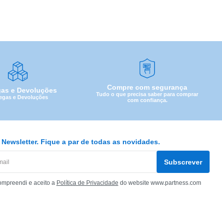
Compre com segurança
gas e Devoluções
Tudo o que precisa saber para comprar
egas e Devoluções
com confiança.
Newsletter. Fique a par de todas as novidades.
Subscrever
ompreendi e aceito a
Política de Privacidade
do website www.partness.com