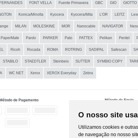
FERNANDES
FONT VELLA
Fuente Primavera
GBC
GIO
GIOTTO
NGTON
Konica/Minolta
Kyocera
Kyocera/Mita
L'OR
LEITZ
Lex
ange
MILAN
MOLESKINE
MOR
Nanocable
NAVIGATOR
Nesc
PaperMate
Pardo
PARKER
Pato
PATTEX
Pelikan
Pentel
EL
Ricoh
Rocada
ROMA
ROTRING
SADIPAL
Safescan
S
STABILO
STAEDTLER
Steinbeis
SUTTER
SYMBIO COPY
TAR
A
WC NET
Xerox
XEROX Everyday
Zebra
Método de Pagamento
Método de Envio
O nosso site usa
Utilizamos cookies e outra
de navegação no nosso site