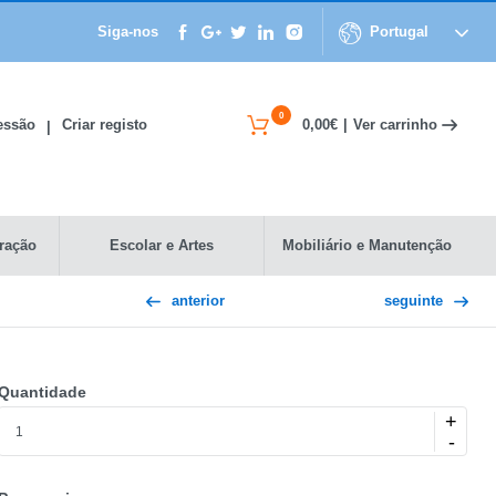
Siga-nos
Portugal
0
Ver carrinho
Sessão
Criar registo
0,00€
|
|
ração
Escolar e Artes
Mobiliário e Manutenção
anterior
seguinte
Quantidade
+
-