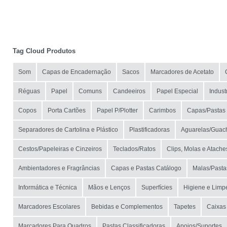
Tag Cloud Produtos
Som
Capas de Encadernação
Sacos
Marcadores de Acetato
Réguas
Papel
Comuns
Candeeiros
Papel Especial
Indust
Copos
Porta Cartões
Papel P/Plotter
Carimbos
Capas/Pastas 
Separadores de Cartolina e Plástico
Plastificadoras
Aguarelas/Guac
Cestos/Papeleiras e Cinzeiros
Teclados/Ratos
Clips, Molas e Atache
Ambientadores e Fragrâncias
Capas e Pastas Catálogo
Malas/Pasta
Informática e Técnica
Mãos e Lenços
Superfícies
Higiene e Limp
Marcadores Escolares
Bebidas e Complementos
Tapetes
Caixas
Marcadores Para Quadros
Pastas Classificadoras
Apoios/Suportes