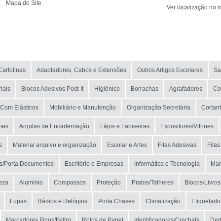
EAN
Mapa do Site
Ver localização no 
NOME
MARCA
Cartolinas
Adaptadores, Cabos e Extensões
Outros Artigos Escolares
Sa
MODELO
riais
Blocos Adesivos Post-It
Higiénico
Borrachas
Agrafadores
Co
Com Elásticos
Mobiliário e Manutenção
Organização Secretária
Cortan
hes
Argolas de Encadernação
Lápis e Lapiseiras
Expositores/Vitrines
s
Material arquivo e organização
Escolar e Artes
Fitas Adesivas
Fitas
s/Porta Documentos
Escritório e Empresas
Informática e Tecnologia
Mar
eza
Alumínio
Compassos
Proteção
Pratos/Talheres
Blocos/Livro
Lupas
Rádios e Relógios
Porta Chaves
Climatização
Etiquetado
Marcadores Finos/Feltro
Rolos de Papel
Identificadores/Crachats
Ded