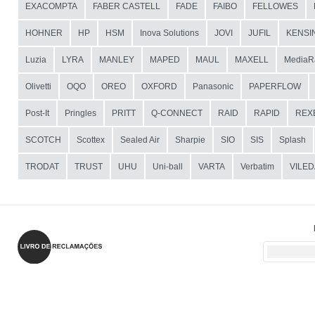
EXACOMPTA
FABER CASTELL
FADE
FAIBO
FELLOWES
HOHNER
HP
HSM
Inova Solutions
JOVI
JUFIL
KENSI
Luzia
LYRA
MANLEY
MAPED
MAUL
MAXELL
MediaR
Olivetti
OQO
OREO
OXFORD
Panasonic
PAPERFLOW
Post-It
Pringles
PRITT
Q-CONNECT
RAID
RAPID
REX
SCOTCH
Scottex
Sealed Air
Sharpie
SIO
SIS
Splash
TRODAT
TRUST
UHU
Uni-ball
VARTA
Verbatim
VILED