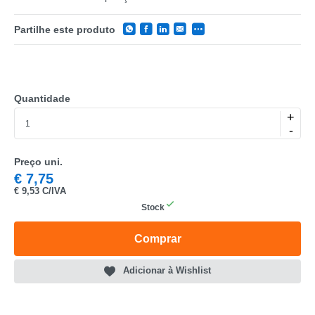
Partilhe este produto
Quantidade
CATEGORIA
+
-
REF
Preço uni.
EAN
€
7,75
€
9,53 C/IVA
NOME
Stock
MARCA
Comprar
MODELO
Adicionar à Wishlist