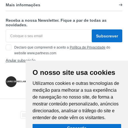
Mais informações
Receba a nossa Newsletter. Fique a par de todas as
novidades.
Subscrever
Declaro que compreendi e aceito a
Política de Privacidade
do
website www.partness.com
Anular subscrição
O nosso site usa cookies
Siga-nos
Utilizamos cookies e outras tecnologias de
medição para melhorar a sua experiência
de navegação no nosso site, de forma a
mostrar conteúdo personalizado, anúncios
Método de Pagamento
direcionados, analisar o tráfego do site e
entender de onde vêm os visitantes.
Método de Envio