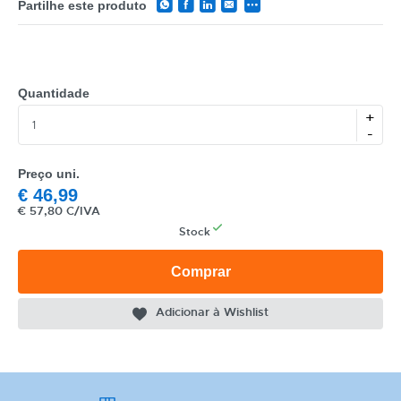
Partilhe este produto
Quantidade
+
CATEGORIA
-
REF
Preço uni.
€
46,99
EAN
€
57,80 C/IVA
Stock
NOME
Comprar
MARCA
MODELO
Adicionar à Wishlist