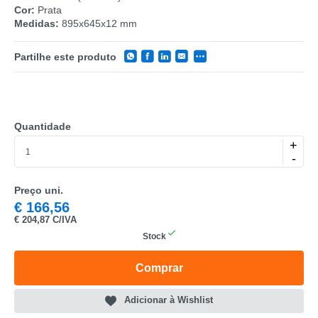
Cor:
Prata
Medidas:
895x645x12 mm
Partilhe este produto
CATEGORIA
Quantidade
+
REF
-
EAN
Preço uni.
€
166,56
NOME
€
204,87 C/IVA
Stock
MARCA
Comprar
MODELO
Adicionar à Wishlist