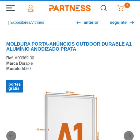
0
anterior
seguinte
Expositores/Vitrines
MOLDURA PORTA-ANÚNCIOS OUTDOOR DURABLE A1
ALUMÍNIO ANODIZADO PRATA
Ref.
A00369.00
Marca
Durable
Modelo
5060
portes
grátis