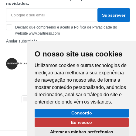
novidades.
Subscrever
Declaro que compreendi e aceito a
Política de Privacidade
do
website www.partness.com
Anular subscrição
O nosso site usa cookies
Siga-nos
Utilizamos cookies e outras tecnologias de
medição para melhorar a sua experiência
de navegação no nosso site, de forma a
mostrar conteúdo personalizado, anúncios
Método de Pagamento
direcionados, analisar o tráfego do site e
entender de onde vêm os visitantes.
Método de Envio
Concordo
Eu recuso
Alterar as minhas preferências