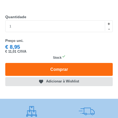
Quantidade
+
-
CATEGORIA
Preço uni.
REF
€
8,95
€
11,01 C/IVA
EAN
Stock
NOME
Comprar
MARCA
Adicionar à Wishlist
MODELO