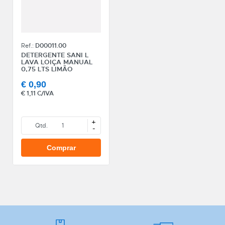
Ref.:
D00011.00
DETERGENTE SANI L
LAVA LOIÇA MANUAL
0,75 LTS LIMÃO
€
0,90
€
1,11 C/IVA
+
Qtd.
-
Comprar