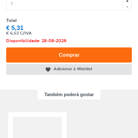
+
-
Total
€
5,31
€
6,53 C/IVA
Disponibilidade: 28-08-2026
CATEGORIA
REF
Comprar
EAN
Adicionar à Wishlist
NOME
MARCA
Também poderá gostar
MODELO