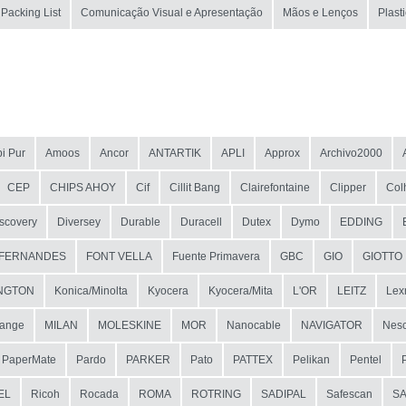
Packing List
Comunicação Visual e Apresentação
Mãos e Lenços
Plast
i Pur
Amoos
Ancor
ANTARTIK
APLI
Approx
Archivo2000
CEP
CHIPS AHOY
Cif
Cillit Bang
Clairefontaine
Clipper
Col
scovery
Diversey
Durable
Duracell
Dutex
Dymo
EDDING
FERNANDES
FONT VELLA
Fuente Primavera
GBC
GIO
GIOTTO
NGTON
Konica/Minolta
Kyocera
Kyocera/Mita
L'OR
LEITZ
Lex
ange
MILAN
MOLESKINE
MOR
Nanocable
NAVIGATOR
Nesc
PaperMate
Pardo
PARKER
Pato
PATTEX
Pelikan
Pentel
EL
Ricoh
Rocada
ROMA
ROTRING
SADIPAL
Safescan
S