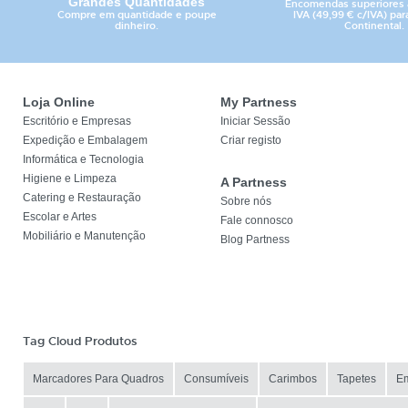
Grandes Quantidades
Encomendas superiores 
Compre em quantidade e poupe
IVA (49,99 € c/IVA) par
dinheiro.
Continental.
Loja Online
My Partness
Escritório e Empresas
Iniciar Sessão
Expedição e Embalagem
Criar registo
Informática e Tecnologia
Higiene e Limpeza
A Partness
Catering e Restauração
Sobre nós
Escolar e Artes
Fale connosco
Mobiliário e Manutenção
Blog Partness
Tag Cloud Produtos
Marcadores Para Quadros
Consumíveis
Carimbos
Tapetes
E