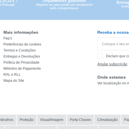
Orçamentos gratuitos
a 40,64 € +
Entre
Registe-se para pedir um orçamento
a Portugal
Entr
sem compromisso.
Mais informações
Receba a nossa 
Faq’s
Preferências de cookies
Termos e Condições
Declaro que c
Entregas e Devoluções
Política de Privacidade
Anular subscrição
Métodos de Pagamento
RAL e RLL
Onde estamos
CATEGORIA
Mapa do Site
Ver localização no 
REF
EAN
NOME
mbrulhos
Proteção
Visual/Imagem
Porta Chaves
Climatização
Pap