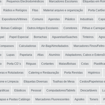
as
Pequenos Electrodomésticos
Marcadores Escolares
Etiquetas em Rol
MARCA
Rádios e Relógios
Fitas
Material arquivo e organização
Porta Cartõe
MODELO
Expositores/Vitrines
Comuns
Agendas
Plástico
Industriais
Capa
e Bolsas Catálogo
Outros Artigos Escolares
Corretores
Pilhas e Carrega
pel
Papel Especial
Borrachas
Aguarelas/Guaches
Tinteiros
Agra
Compassos
Calculadoras
Air-Bag/Almofadados
Marcadores Finos/Feltro
co
Lupas
Papelaria
Afias
Alumínio
Adaptadores, Cabos e Extensõ
to
Porta CD´s
Réguas
Cortantes
Malas/Bolsas
Colas
Plastific
oras e Rotuladoras
Catering e Restauração
Porta Revistas
Higiénico
iene e Limpeza
Etiquetas Diversas
Toalhas de Mesa
Cestos/Papeleiras 
ráficas
Elásticos
Pessoal
Computadores/Tablets
Descartáveis
Lu
apas e Pastas Catálogo
Marcadores Fluorescentes
Agrafes
Toners
P