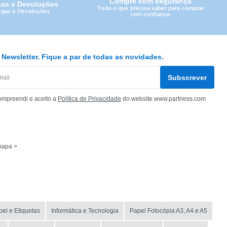
Compre com segurança
gas e Devoluções
Tudo o que precisa saber para comprar
egas e Devoluções
com confiança.
Newsletter. Fique a par de todas as novidades.
Subscrever
ompreendi e aceito a
Política de Privacidade
do website www.partness.com
mapa >
el e Etiquetas
Informática e Tecnologia
Papel Fotocópia A3, A4 e A5