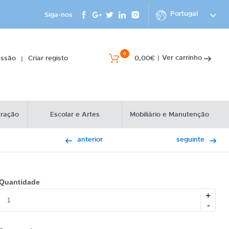
Portugal
Siga-nos
0
Ver carrinho
essão
Criar registo
0,00€
|
|
uração
Escolar e Artes
Mobiliário e Manutenção
anterior
seguinte
Quantidade
+
-