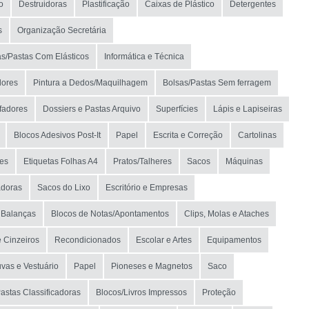
o
Destruidoras
Plastificação
Caixas de Plástico
Detergentes
s
Organização Secretária
s/Pastas Com Elásticos
Informática e Técnica
dores
Pintura a Dedos/Maquilhagem
Bolsas/Pastas Sem ferragem
fadores
Dossiers e Pastas Arquivo
Superfícies
Lápis e Lapiseiras
Blocos Adesivos Post-It
Papel
Escrita e Correção
Cartolinas
es
Etiquetas Folhas A4
Pratos/Talheres
Sacos
Máquinas
adoras
Sacos do Lixo
Escritório e Empresas
Balanças
Blocos de Notas/Apontamentos
Clips, Molas e Ataches
e Cinzeiros
Recondicionados
Escolar e Artes
Equipamentos
vas e Vestuário
Papel
Pioneses e Magnetos
Saco
astas Classificadoras
Blocos/Livros Impressos
Proteção