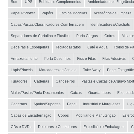
Som
UPS
Bebidas e Complementos
Ambientadores e Fragrânci
Papel P/Plotter
Papéis
Estojos/Mochilas
Acessórios de Limpeza
Capas/Pastas/Classificadores Com ferragem
Identificadores/Crachats
Separadores de Cartolina e Plástico
Porta Cargas
Cofres
Micas 
Dedeiras e Esponjeiras
Teclados/Ratos
Café e Água
Rolos de Pa
Armazenamento
Porta Desenhos
Fios e Fitas
Fitas Adesivas
Lápis/Pincéis
Marcadores de Acetato
Take Away
Papel Fotográfi
Furadores
Cadeiras
Candeeiros
Pastas e Caixas de Arquivo Mor
Malas/Pastas/Porta Documentos
Caixas
Guardanapos
Etiquetad
Cadernos
Apoios/Suportes
Papel
Industrial e Marquesas
Hig
Capas de Encadernação
Copos
Mobiliário e Manutenção
Esferog
CDs e DVDs
Detetores e Contadores
Expedição e Embalagem
C