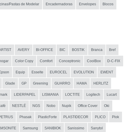
icinas/Pastas de Modelar
Encadernadoras
Envelopes
Blocos
ARTIST
AVERY
BI-OFFICE
BIC
BOSTIK
Branca
Bref
hogar
Color Copy
Comfort
Conceptronic
CoolBox
D-C-FIX
Epson
Equip
Esselte
EUROCEL
EVOLUTION
EWENT
Glade
GP
Greening
GUARRO
HAMA
HERLITZ
mark
LIDERPAPEL
LISMANIA
LOCTITE
Logitech
Lucart
afé
NESTLÉ
NGS
Nobo
Nupik
Office Cover
Oki
PETRUS
Phasak
PlasticForte
PLASTIDECOR
PLICO
Plok
AMSONITE
Samsung
SANIBIOK
Sanissimo
Sanytol