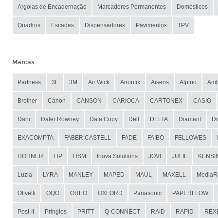
Argolas de Encadernação
Marcadores Permanentes
Domésticos
Quadros
Escadas
Dispensadores
Pavimentos
TPV
Marcas
Partness
3L
3M
Air Wick
Aironfix
Aisens
Alpino
Amb
Brother
Canon
CANSON
CARIOCA
CARTONEX
CASIO
Dahi
Daler Rowney
Data Copy
Dell
DELTA
Diamant
Di
EXACOMPTA
FABER CASTELL
FADE
FAIBO
FELLOWES
HOHNER
HP
HSM
Inova Solutions
JOVI
JUFIL
KENSI
Luzia
LYRA
MANLEY
MAPED
MAUL
MAXELL
MediaR
Olivetti
OQO
OREO
OXFORD
Panasonic
PAPERFLOW
Post-It
Pringles
PRITT
Q-CONNECT
RAID
RAPID
REX