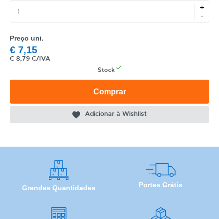
+
-
Preço uni.
CATEGORIA
€
7,15
€
8,79 C/IVA
REF
Stock
EAN
Comprar
NOME
Adicionar à Wishlist
MARCA
MODELO
Portes Grátis
Grandes Quantidades