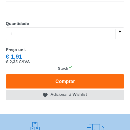
Quantidade
+
-
CATEGORIA
REF
Preço uni.
€
1,91
EAN
€
2,35 C/IVA
Stock
NOME
Comprar
MARCA
Adicionar à Wishlist
MODELO