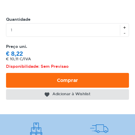
Quantidade
+
-
CATEGORIA
Preço uni.
REF
€
8,22
€
10,11 C/IVA
EAN
Disponibilidade: Sem Previsao
NOME
Comprar
MARCA
Adicionar à Wishlist
MODELO