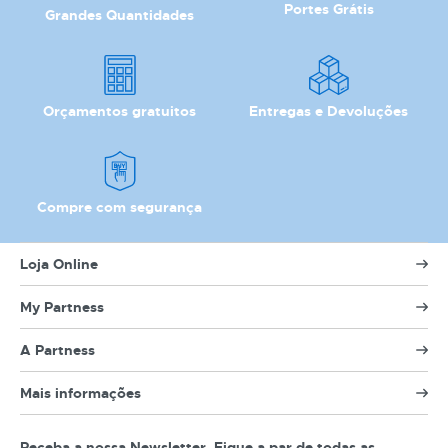
Portes Grátis
Grandes Quantidades
Orçamentos gratuitos
Entregas e Devoluções
Compre com segurança
Loja Online
My Partness
A Partness
Mais informações
Receba a nossa Newsletter. Fique a par de todas as