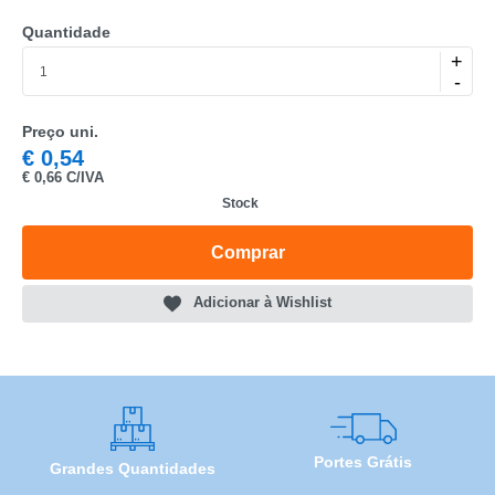
Quantidade
+
-
CATEGORIA
Preço uni.
€
0,54
REF
€
0,66 C/IVA
EAN
Stock
NOME
Comprar
MARCA
Adicionar à Wishlist
MODELO
Portes Grátis
Grandes Quantidades