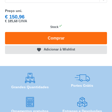
Preço uni.
CATEGORIA
€
150,96
€
185,68 C/IVA
REF
Stock
EAN
Comprar
NOME
Adicionar à Wishlist
MARCA
MODELO
Portes Grátis
Grandes Quantidades
Orçamentos gratuitos
Entregas e Devoluções