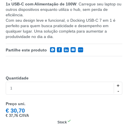
1x USB-C com Alimentação de 100W
: Carregue seu laptop ou
outros dispositivos enquanto utiliza o hub, sem perda de
eficiência.
Com seu design leve e funcional, o Docking USB-C 7 em 1 é
perfeito para quem busca praticidade e desempenho em
qualquer lugar. Uma solução completa para aumentar a
produtividade no dia a dia.
Partilhe este produto
CATEGORIA
REF
Quantidade
+
EAN
-
NOME
Preço uni.
€
30,70
MARCA
€
37,76 C/IVA
MODELO
Stock