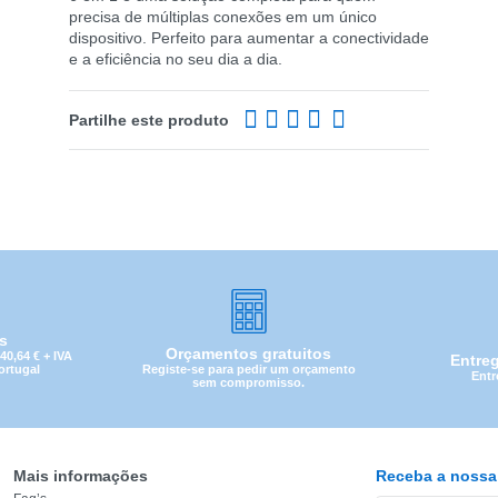
precisa de múltiplas conexões em um único
dispositivo. Perfeito para aumentar a conectividade
e a eficiência no seu dia a dia.
Partilhe este produto
is
Orçamentos gratuitos
0,64 € + IVA
Entre
Registe-se para pedir um orçamento
Portugal
Entr
sem compromisso.
Mais informações
Receba a nossa 
CATEGORIA