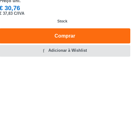
Preço uni.
€
30,76
€
37,83 C/IVA
Stock
Comprar
Adicionar à Wishlist