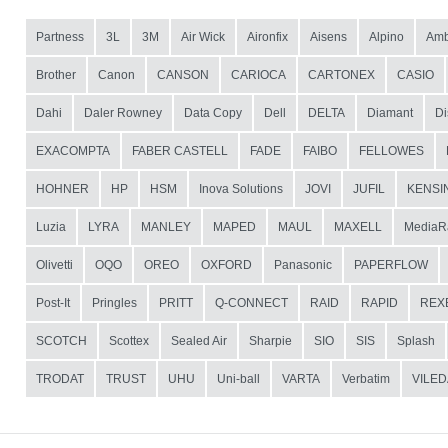
Partness
3L
3M
Air Wick
Aironfix
Aisens
Alpino
Amb
Brother
Canon
CANSON
CARIOCA
CARTONEX
CASIO
Dahi
Daler Rowney
Data Copy
Dell
DELTA
Diamant
Di
EXACOMPTA
FABER CASTELL
FADE
FAIBO
FELLOWES
HOHNER
HP
HSM
Inova Solutions
JOVI
JUFIL
KENSI
Luzia
LYRA
MANLEY
MAPED
MAUL
MAXELL
MediaR
Olivetti
OQO
OREO
OXFORD
Panasonic
PAPERFLOW
Post-It
Pringles
PRITT
Q-CONNECT
RAID
RAPID
REX
SCOTCH
Scottex
Sealed Air
Sharpie
SIO
SIS
Splash
TRODAT
TRUST
UHU
Uni-ball
VARTA
Verbatim
VILED