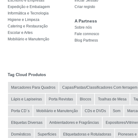
Escritório e Empresas
Iniciar Sessão
Expedição e Embalagem
Criar registo
Informática e Tecnologia
Higiene e Limpeza
A Partness
Catering e Restauração
Sobre nós
Escolar e Artes
Fale connosco
Mobiliário e Manutenção
Blog Partness
Tag Cloud Produtos
Marcadores Para Quadros
Capas/Pastas/Classificadores Com ferragem
Lápis e Lapiseiras
Porta Revistas
Blocos
Toalhas de Mesa
Ta
Porta CD´s
Mobiliário e Manutenção
CDs e DVDs
Som
Marcad
Etiquetas Diversas
Ambientadores e Fragrâncias
Expositores/Vitrine
Domésticos
Superfícies
Etiquetadoras e Rotuladoras
Pioneses e