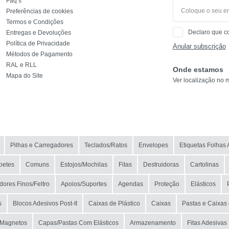
Faq’s
Preferências de cookies
REF
Termos e Condições
Declaro que c
Entregas e Devoluções
EAN
Política de Privacidade
Anular subscrição
Métodos de Pagamento
NOME
RAL e RLL
Onde estamos
Mapa do Site
Ver localização no 
MARCA
MODELO
Pilhas e Carregadores
Teclados/Ratos
Envelopes
Etiquetas Folhas 
petes
Comuns
Estojos/Mochilas
Fitas
Destruidoras
Cartolinas
ores Finos/Feltro
Apoios/Suportes
Agendas
Proteção
Elásticos
s
Blocos Adesivos Post-It
Caixas de Plástico
Caixas
Pastas e Caixas 
 Magnetos
Capas/Pastas Com Elásticos
Armazenamento
Fitas Adesivas