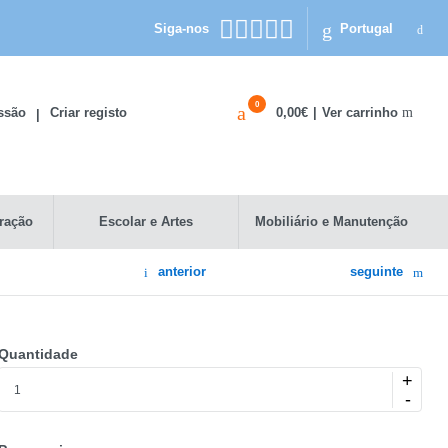
Siga-nos
Portugal
0
Ver carrinho
essão
Criar registo
0,00€
|
|
ração
Escolar e Artes
Mobiliário e Manutenção
anterior
seguinte
Quantidade
+
-