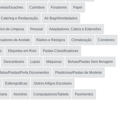
relas/Guaches
Carimbos
Furadores
Papel
Catering e Restauração
Air-Bag/Almofadados
ios de Limpeza
Pessoal
Adaptadores, Cabos e Extensões
cadores de Acetato
Rádios e Relógios
Climatização
Corretores
s
Etiquetas em Rolo
Pastas Classificadoras
Descartáveis
Lupas
Máquinas
Bolsas/Pastas Sem ferragem
Malas/Pastas/Porta Documentos
Plasticinas/Pastas de Modelar
Esferográficas
Outros Artigos Escolares
laria
Alumínio
Computadores/Tablets
Pavimentos