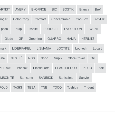
ARTIST
AVERY
BI-OFFICE
BIC
BOSTIK
Branca
Bref
hogar
Color Copy
Comfort
Conceptronic
CoolBox
D-C-FIX
Epson
Equip
Esselte
EUROCEL
EVOLUTION
EWENT
Glade
GP
Greening
GUARRO
HAMA
HERLITZ
mark
LIDERPAPEL
LISMANIA
LOCTITE
Logitech
Lucart
afé
NESTLÉ
NGS
Nobo
Nupik
Office Cover
Oki
PETRUS
Phasak
PlasticForte
PLASTIDECOR
PLICO
Plok
AMSONITE
Samsung
SANIBIOK
Sanissimo
Sanytol
IFOLD
TASKI
TESA
TNB
TOOQ
Toshiba
Trident