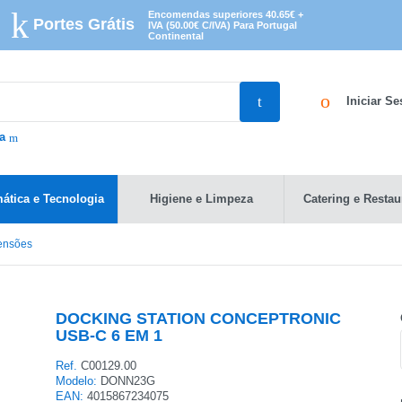
Encomendas superiores 40.65€ +
Portes Grátis
IVA (50.00€ C/IVA) Para Portugal
Continental
Iniciar S
da
mática e Tecnologia
Higiene e Limpeza
Catering e Restau
ensões
DOCKING STATION CONCEPTRONIC
USB-C 6 EM 1
Ref.
C00129.00
Modelo:
DONN23G
EAN:
4015867234075