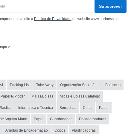
Subscrever
ompreendi e aceito a
Política de Privacidade
do website www.partness.com
mapa >
A4
Packing List
Take Away
Organização Secretária
Balanças
Papel P/Plotter
Malas/Bolsas
Micas e Bolsas Catálogo
Plástico
Informática e Técnica
Borrachas
Colas
Papel
de Arquivo Morto
Papel
Guardanapos
Encadernadoras
Argolas de Encadernação
Copos
Plastificadoras