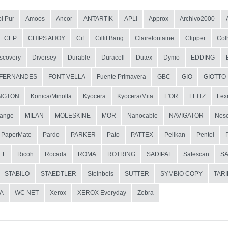
i Pur
Amoos
Ancor
ANTARTIK
APLI
Approx
Archivo2000
CEP
CHIPS AHOY
Cif
Cillit Bang
Clairefontaine
Clipper
Col
scovery
Diversey
Durable
Duracell
Dutex
Dymo
EDDING
FERNANDES
FONT VELLA
Fuente Primavera
GBC
GIO
GIOTTO
NGTON
Konica/Minolta
Kyocera
Kyocera/Mita
L'OR
LEITZ
Lex
ange
MILAN
MOLESKINE
MOR
Nanocable
NAVIGATOR
Nesc
PaperMate
Pardo
PARKER
Pato
PATTEX
Pelikan
Pentel
EL
Ricoh
Rocada
ROMA
ROTRING
SADIPAL
Safescan
S
STABILO
STAEDTLER
Steinbeis
SUTTER
SYMBIO COPY
TAR
A
WC NET
Xerox
XEROX Everyday
Zebra