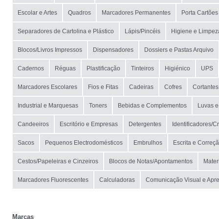
Escolar e Artes
Quadros
Marcadores Permanentes
Porta Cartões
Separadores de Cartolina e Plástico
Lápis/Pincéis
Higiene e Limpez
Blocos/Livros Impressos
Dispensadores
Dossiers e Pastas Arquivo
Cadernos
Réguas
Plastificação
Tinteiros
Higiénico
UPS
Marcadores Escolares
Fios e Fitas
Cadeiras
Cofres
Cortantes
Industrial e Marquesas
Toners
Bebidas e Complementos
Luvas e
Candeeiros
Escritório e Empresas
Detergentes
Identificadores/C
Sacos
Pequenos Electrodomésticos
Embrulhos
Escrita e Correç
Cestos/Papeleiras e Cinzeiros
Blocos de Notas/Apontamentos
Mater
Marcadores Fluorescentes
Calculadoras
Comunicação Visual e Apr
Marcas