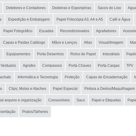
Detetores e Contadores
Dedeiras e Esponjeiras
Sacos do Lixo
Agua
a
Expedição e Embalagem
Papel Fotocópia A3, A4 e A5
Café e Água
Papel Fotográfico
Escadas
Recondicionados
Agrafadores
Acessór
Capas e Pastas Catálogo
Mãos e Lenços
Afias
Visual/Imagem
Mar
Equipamentos
Porta Desenhos
Rolos de Papel
Industriais
Papéi
 Vestuário
Agrafes
Compassos
Porta Chaves
Porta Cargas
TPV
rachats
Informática e Tecnologia
Proteção
Capas de Encadernação
ão
Clips, Molas e Ataches
Papel Especial
Pintura a Dedos/Maquilhagem
ial arquivo e organização
Consumíveis
Saco
Papel e Etiquetas
Pape
esentação
Pratos/Talheres