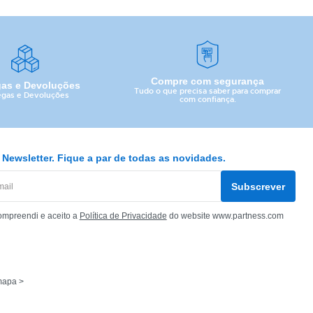
Compre com segurança
gas e Devoluções
Tudo o que precisa saber para comprar
egas e Devoluções
com confiança.
Newsletter. Fique a par de todas as novidades.
Subscrever
ompreendi e aceito a
Política de Privacidade
do website www.partness.com
mapa >