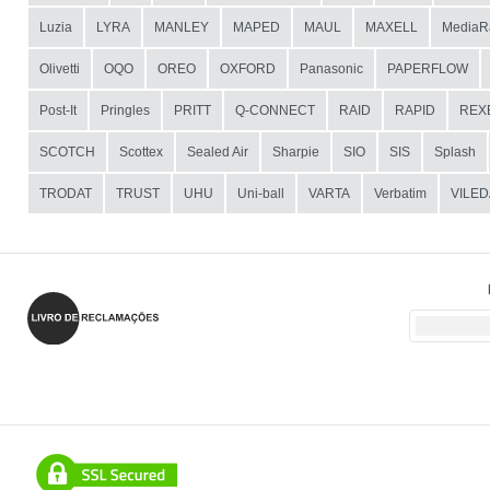
Luzia
LYRA
MANLEY
MAPED
MAUL
MAXELL
MediaR
Olivetti
OQO
OREO
OXFORD
Panasonic
PAPERFLOW
Post-It
Pringles
PRITT
Q-CONNECT
RAID
RAPID
REX
SCOTCH
Scottex
Sealed Air
Sharpie
SIO
SIS
Splash
TRODAT
TRUST
UHU
Uni-ball
VARTA
Verbatim
VILED