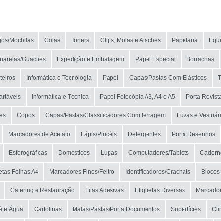
NOME
MARCA
jos/Mochilas
Colas
Toners
Clips, Molas e Ataches
Papelaria
Equ
MODELO
uarelas/Guaches
Expedição e Embalagem
Papel Especial
Borrachas
teiros
Informática e Tecnologia
Papel
Capas/Pastas Com Elásticos
T
artáveis
Informática e Técnica
Papel Fotocópia A3, A4 e A5
Porta Revist
es
Copos
Capas/Pastas/Classificadores Com ferragem
Luvas e Vestuár
Marcadores de Acetato
Lápis/Pincéis
Detergentes
Porta Desenhos
Esferográficas
Domésticos
Lupas
Computadores/Tablets
Cadern
etas Folhas A4
Marcadores Finos/Feltro
Identificadores/Crachats
Blocos 
Catering e Restauração
Fitas Adesivas
Etiquetas Diversas
Marcador
é e Água
Cartolinas
Malas/Pastas/Porta Documentos
Superfícies
Cli