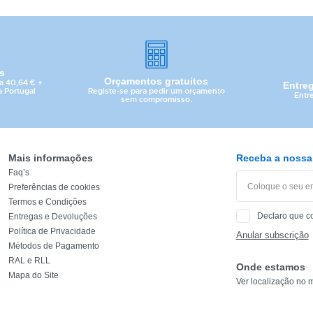
is
Orçamentos gratuitos
a 40,64 € +
Entre
Registe-se para pedir um orçamento
a Portugal
Entr
sem compromisso.
Mais informações
Receba a nossa 
Faq’s
Preferências de cookies
Termos e Condições
Declaro que c
Entregas e Devoluções
CATEGORIA
Política de Privacidade
Anular subscrição
Métodos de Pagamento
RAL e RLL
REF
Onde estamos
Mapa do Site
Ver localização no 
EAN