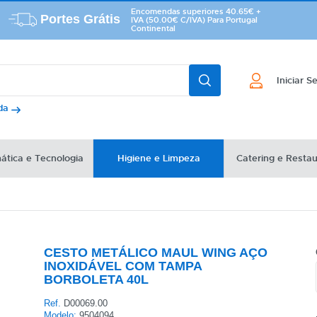
Encomendas superiores 40.65€ +
Portes Grátis
IVA (50.00€ C/IVA) Para Portugal
Continental
Iniciar S
ada
ática e Tecnologia
Higiene e Limpeza
Catering e Resta
CESTO METÁLICO MAUL WING AÇO
INOXIDÁVEL COM TAMPA
BORBOLETA 40L
Ref.
D00069.00
Modelo:
9504094