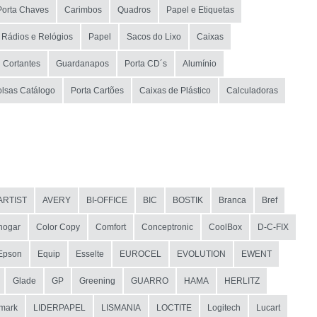
Porta Chaves
Carimbos
Quadros
Papel e Etiquetas
Rádios e Relógios
Papel
Sacos do Lixo
Caixas
Cortantes
Guardanapos
Porta CD´s
Alumínio
olsas Catálogo
Porta Cartões
Caixas de Plástico
Calculadoras
ARTIST
AVERY
BI-OFFICE
BIC
BOSTIK
Branca
Bref
hogar
Color Copy
Comfort
Conceptronic
CoolBox
D-C-FIX
Epson
Equip
Esselte
EUROCEL
EVOLUTION
EWENT
Glade
GP
Greening
GUARRO
HAMA
HERLITZ
mark
LIDERPAPEL
LISMANIA
LOCTITE
Logitech
Lucart