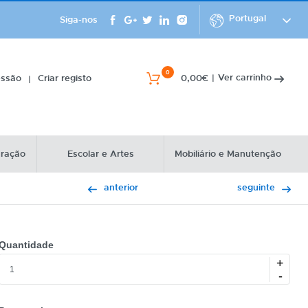
Portugal
Siga-nos
0
Ver carrinho
essão
Criar registo
0,00€
|
|
uração
Escolar e Artes
Mobiliário e Manutenção
anterior
seguinte
Quantidade
+
-