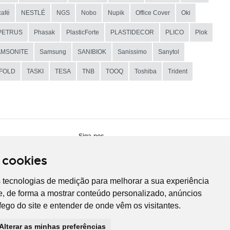
afé
NESTLÉ
NGS
Nobo
Nupik
Office Cover
Oki
PETRUS
Phasak
PlasticForte
PLASTIDECOR
PLICO
Plok
AMSONITE
Samsung
SANIBIOK
Sanissimo
Sanytol
IFOLD
TASKI
TESA
TNB
TOOQ
Toshiba
Trident
Siga-nos
 cookies
s tecnologias de medição para melhorar a sua experiência
, de forma a mostrar conteúdo personalizado, anúncios
áfego do site e entender de onde vêm os visitantes.
Alterar as minhas preferências