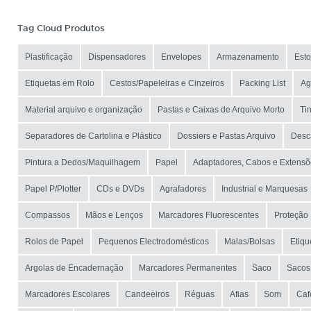
Tag Cloud Produtos
Plastificação
Dispensadores
Envelopes
Armazenamento
Esto
Etiquetas em Rolo
Cestos/Papeleiras e Cinzeiros
Packing List
Ag
Material arquivo e organização
Pastas e Caixas de Arquivo Morto
Tin
Separadores de Cartolina e Plástico
Dossiers e Pastas Arquivo
Desc
Pintura a Dedos/Maquilhagem
Papel
Adaptadores, Cabos e Extensõ
Papel P/Plotter
CDs e DVDs
Agrafadores
Industrial e Marquesas
Compassos
Mãos e Lenços
Marcadores Fluorescentes
Proteção
Rolos de Papel
Pequenos Electrodomésticos
Malas/Bolsas
Etiqu
Argolas de Encadernação
Marcadores Permanentes
Saco
Sacos
Marcadores Escolares
Candeeiros
Réguas
Afias
Som
Caf