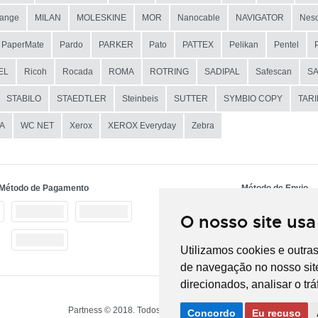
ange
MILAN
MOLESKINE
MOR
Nanocable
NAVIGATOR
Nesc
PaperMate
Pardo
PARKER
Pato
PATTEX
Pelikan
Pentel
EL
Ricoh
Rocada
ROMA
ROTRING
SADIPAL
Safescan
S
STABILO
STAEDTLER
Steinbeis
SUTTER
SYMBIO COPY
TAR
A
WC NET
Xerox
XEROX Everyday
Zebra
Método de Pagamento
Método de Envio
O nosso site usa
Utilizamos cookies e outra
de navegação no nosso site
direcionados, analisar o tr
Partness © 2018. Todos os direitos reservados.
Concordo
Eu recuso