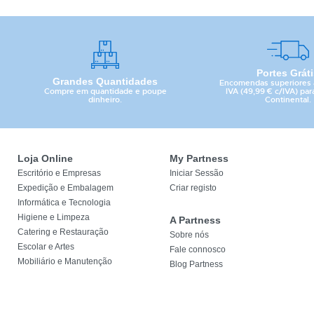
Portes Grát
Grandes Quantidades
Encomendas superiores 
Compre em quantidade e poupe
IVA (49,99 € c/IVA) par
dinheiro.
Continental.
Loja Online
My Partness
Escritório e Empresas
Iniciar Sessão
Expedição e Embalagem
Criar registo
Informática e Tecnologia
Higiene e Limpeza
A Partness
Catering e Restauração
Sobre nós
Escolar e Artes
Fale connosco
Mobiliário e Manutenção
Blog Partness