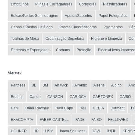
Embrulhos
Pilhas e Carregadores
Corretores
Plastificadoras
Bolsas/Pastas Sem ferragem
Apoios/Suportes
Papel Fotográfico
Capas e Pastas Catálogo
Pastas Classificadoras
Pavimentos
Láp
Toalhas de Mesa
Organização Secretária
Higiene e Limpeza
Com
Dedeiras e Esponjeiras
Comuns
Proteção
Blocos/Livros Impress
Marcas
Partness
3L
3M
Air Wick
Aironfix
Aisens
Alpino
Amb
Brother
Canon
CANSON
CARIOCA
CARTONEX
CASIO
Dahi
Daler Rowney
Data Copy
Dell
DELTA
Diamant
Di
EXACOMPTA
FABER CASTELL
FADE
FAIBO
FELLOWES
HOHNER
HP
HSM
Inova Solutions
JOVI
JUFIL
KENSI