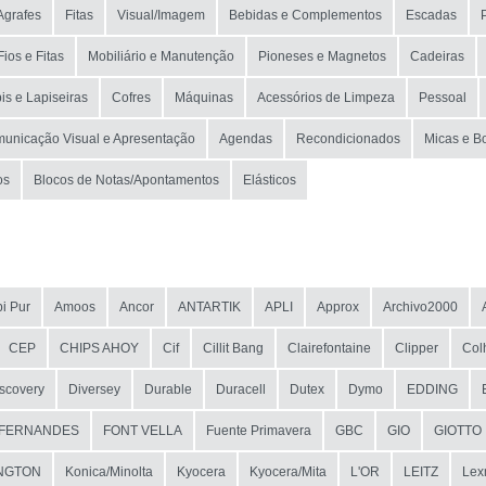
Agrafes
Fitas
Visual/Imagem
Bebidas e Complementos
Escadas
Fios e Fitas
Mobiliário e Manutenção
Pioneses e Magnetos
Cadeiras
is e Lapiseiras
Cofres
Máquinas
Acessórios de Limpeza
Pessoal
unicação Visual e Apresentação
Agendas
Recondicionados
Micas e B
os
Blocos de Notas/Apontamentos
Elásticos
i Pur
Amoos
Ancor
ANTARTIK
APLI
Approx
Archivo2000
CEP
CHIPS AHOY
Cif
Cillit Bang
Clairefontaine
Clipper
Col
scovery
Diversey
Durable
Duracell
Dutex
Dymo
EDDING
FERNANDES
FONT VELLA
Fuente Primavera
GBC
GIO
GIOTTO
NGTON
Konica/Minolta
Kyocera
Kyocera/Mita
L'OR
LEITZ
Lex