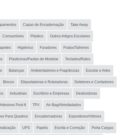
ipamentos
Capas de Encadernação
Take Away
Consumíveis
Plástico
Outros Artigos Escolares
apetes
Higiénico
Furadores
Pratos/Talheres
as
Plasticinas/Pastas de Modelar
Teclados/Ratos
io
Balanças
Ambientadores e Fragrâncias
Escolar e Artes
Blocos
Etiquetadoras e Rotuladoras
Detetores e Contadores
os
Industriais
Escritório e Empresas
Destruidoras
Adesivos Post-It
TPV
Air-Bag/Almofadados
es Para Quadros
Encadernadoras
Expositores/Vitrines
matização
UPS
Papéis
Escrita e Correção
Porta Cargas