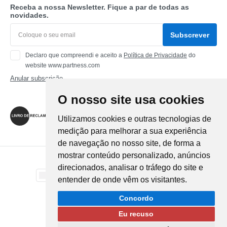
Receba a nossa Newsletter. Fique a par de todas as
novidades.
Subscrever
Declaro que compreendi e aceito a
Política de Privacidade
do
website www.partness.com
Anular subscrição
O nosso site usa cookies
Siga-nos
Utilizamos cookies e outras tecnologias de
medição para melhorar a sua experiência
de navegação no nosso site, de forma a
mostrar conteúdo personalizado, anúncios
Método de Pagamento
direcionados, analisar o tráfego do site e
entender de onde vêm os visitantes.
Método de Envio
Concordo
Eu recuso