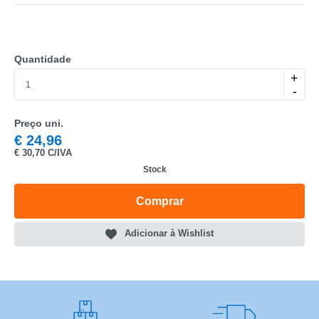
Quantidade
+
-
CATEGORIA
REF
Preço uni.
€
24,96
EAN
€
30,70 C/IVA
Stock
NOME
Comprar
MARCA
Adicionar à Wishlist
MODELO