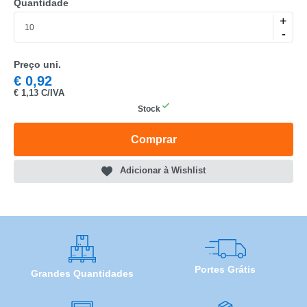
Quantidade
+
-
CATEGORIA
Preço uni.
€
0,92
REF
€
1,13 C/IVA
Stock
EAN
Comprar
NOME
Adicionar à Wishlist
MARCA
MODELO
Portes Grátis
Grandes Quantidades