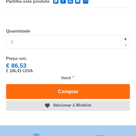
Partilhe este produto
Quantidade
+
CATEGORIA
-
REF
Preço uni.
€
86,53
EAN
€
106,43 C/IVA
Stock
NOME
MARCA
Comprar
MODELO
Adicionar à Wishlist