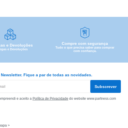
Compre com segurança
gas e Devoluções
Tudo o que precisa saber para comprar
egas e Devoluções
com confiança.
Newsletter. Fique a par de todas as novidades.
Subscrever
ompreendi e aceito a
Política de Privacidade
do website www.partness.com
mapa >