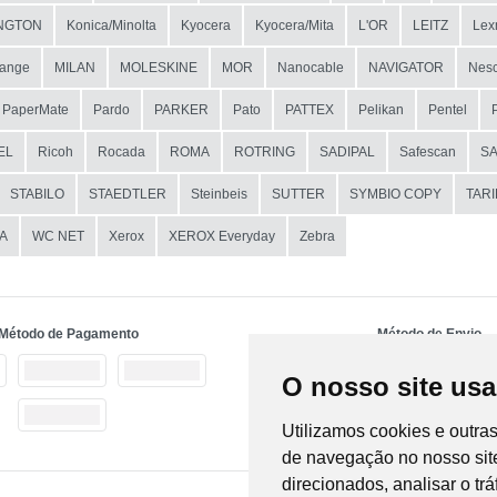
NGTON
Konica/Minolta
Kyocera
Kyocera/Mita
L'OR
LEITZ
Lex
ange
MILAN
MOLESKINE
MOR
Nanocable
NAVIGATOR
Nesc
PaperMate
Pardo
PARKER
Pato
PATTEX
Pelikan
Pentel
EL
Ricoh
Rocada
ROMA
ROTRING
SADIPAL
Safescan
S
STABILO
STAEDTLER
Steinbeis
SUTTER
SYMBIO COPY
TAR
A
WC NET
Xerox
XEROX Everyday
Zebra
Método de Pagamento
Método de Envio
O nosso site usa
Utilizamos cookies e outra
de navegação no nosso site
direcionados, analisar o tr