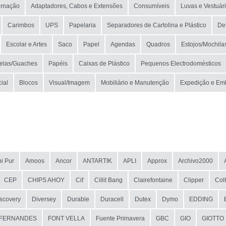
ernação
Adaptadores, Cabos e Extensões
Consumíveis
Luvas e Vestuár
Carimbos
UPS
Papelaria
Separadores de Cartolina e Plástico
De
Escolar e Artes
Saco
Papel
Agendas
Quadros
Estojos/Mochila
elas/Guaches
Papéis
Caixas de Plástico
Pequenos Electrodomésticos
ial
Blocos
Visual/Imagem
Mobiliário e Manutenção
Expedição e E
i Pur
Amoos
Ancor
ANTARTIK
APLI
Approx
Archivo2000
CEP
CHIPS AHOY
Cif
Cillit Bang
Clairefontaine
Clipper
Col
scovery
Diversey
Durable
Duracell
Dutex
Dymo
EDDING
FERNANDES
FONT VELLA
Fuente Primavera
GBC
GIO
GIOTTO