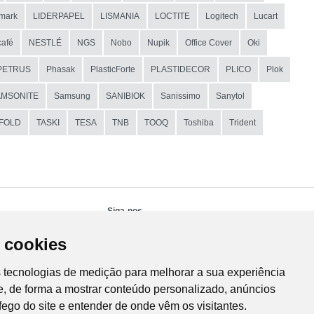
mark
LIDERPAPEL
LISMANIA
LOCTITE
Logitech
Lucart
afé
NESTLÉ
NGS
Nobo
Nupik
Office Cover
Oki
PETRUS
Phasak
PlasticForte
PLASTIDECOR
PLICO
Plok
AMSONITE
Samsung
SANIBIOK
Sanissimo
Sanytol
IFOLD
TASKI
TESA
TNB
TOOQ
Toshiba
Trident
Siga-nos
 cookies
s tecnologias de medição para melhorar a sua experiência
, de forma a mostrar conteúdo personalizado, anúncios
áfego do site e entender de onde vêm os visitantes.