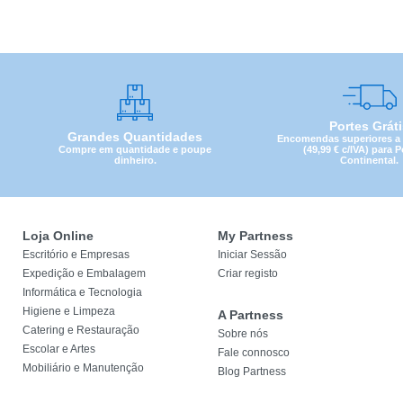
Portes Grát
Grandes Quantidades
Encomendas superiores a 4
Compre em quantidade e poupe
(49,99 € c/IVA) para 
dinheiro.
Continental.
Loja Online
My Partness
Escritório e Empresas
Iniciar Sessão
Expedição e Embalagem
Criar registo
Informática e Tecnologia
Higiene e Limpeza
A Partness
Catering e Restauração
Sobre nós
Escolar e Artes
Fale connosco
Mobiliário e Manutenção
Blog Partness