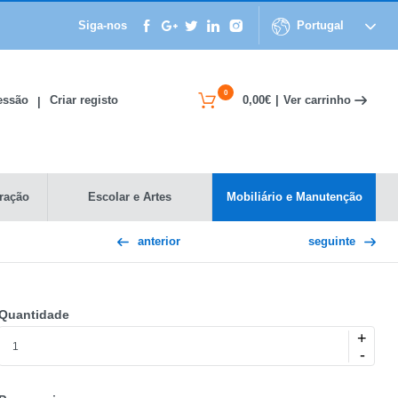
Siga-nos
Portugal
0
Ver carrinho
Sessão
Criar registo
0,00€
|
|
ração
Escolar e Artes
Mobiliário e Manutenção
anterior
seguinte
Quantidade
+
-