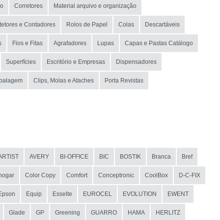
io
Corretores
Material arquivo e organização
tetores e Contadores
Rolos de Papel
Colas
Descartáveis
s
Fios e Fitas
Agrafadores
Lupas
Capas e Pastas Catálogo
Superfícies
Escritório e Empresas
Dispensadores
mbalagem
Clips, Molas e Ataches
Porta Revistas
ARTIST
AVERY
BI-OFFICE
BIC
BOSTIK
Branca
Bref
hogar
Color Copy
Comfort
Conceptronic
CoolBox
D-C-FIX
Epson
Equip
Esselte
EUROCEL
EVOLUTION
EWENT
Glade
GP
Greening
GUARRO
HAMA
HERLITZ