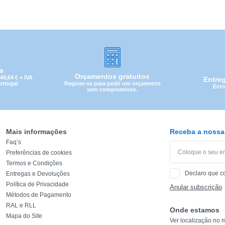
is
Orçamentos gratuitos
0,64 € + IVA
Entre
Registe-se para pedir um orçamento
Portugal
Entr
sem compromisso.
Mais informações
Receba a nossa 
Faq’s
Preferências de cookies
Termos e Condições
Declaro que c
Entregas e Devoluções
CATEGORIA
Política de Privacidade
Anular subscrição
Métodos de Pagamento
REF
RAL e RLL
Onde estamos
Mapa do Site
Ver localização no 
EAN