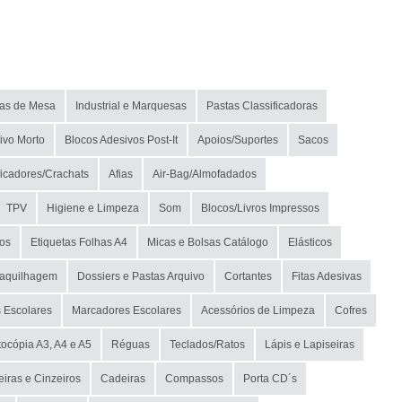
as de Mesa
Industrial e Marquesas
Pastas Classificadoras
ivo Morto
Blocos Adesivos Post-It
Apoios/Suportes
Sacos
ficadores/Crachats
Afias
Air-Bag/Almofadados
TPV
Higiene e Limpeza
Som
Blocos/Livros Impressos
os
Etiquetas Folhas A4
Micas e Bolsas Catálogo
Elásticos
Maquilhagem
Dossiers e Pastas Arquivo
Cortantes
Fitas Adesivas
s Escolares
Marcadores Escolares
Acessórios de Limpeza
Cofres
ocópia A3, A4 e A5
Réguas
Teclados/Ratos
Lápis e Lapiseiras
iras e Cinzeiros
Cadeiras
Compassos
Porta CD´s