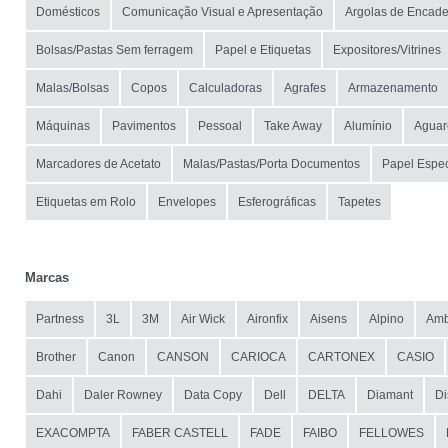
Domésticos
Comunicação Visual e Apresentação
Argolas de Encad
Bolsas/Pastas Sem ferragem
Papel e Etiquetas
Expositores/Vitrines
Malas/Bolsas
Copos
Calculadoras
Agrafes
Armazenamento
Máquinas
Pavimentos
Pessoal
Take Away
Alumínio
Aguar
Marcadores de Acetato
Malas/Pastas/Porta Documentos
Papel Espec
Etiquetas em Rolo
Envelopes
Esferográficas
Tapetes
Marcas
Partness
3L
3M
Air Wick
Aironfix
Aisens
Alpino
Amb
Brother
Canon
CANSON
CARIOCA
CARTONEX
CASIO
Dahi
Daler Rowney
Data Copy
Dell
DELTA
Diamant
Di
EXACOMPTA
FABER CASTELL
FADE
FAIBO
FELLOWES