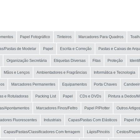
NOME
MARCA
ementos
Papel Fotográfico
Tinteiros
Marcadores Para Quadros
Toalh
MODELO
nas/Pastas de Modelar
Papel
Escrita e Correção
Pastas e Caixas de Arqu
Organização Secretária
Etiquetas Diversas
Fitas
Proteção
Identi
Mãos e Lenços
Ambientadores e Fragrâncias
Informática e Tecnologia
hos
Marcadores Permanentes
Equipamentos
Porta Chaves
Candeeir
as e Rotuladoras
Packing List
Papel
CDs e DVDs
Pintura a Dedos/
tas/Apontamentos
Marcadores Finos/Feltro
Papel P/Plotter
Outros Artigo
adores Fluorescentes
Industriais
Capas/Pastas Com Elásticos
Papel Fot
Capas/Pastas/Classificadores Com ferragem
Lápis/Pincéis
Cestos/Papele