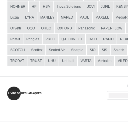
HOHNER
HP
HSM
Inova Solutions
JOVI
JUFIL
KENSI
Luzia
LYRA
MANLEY
MAPED
MAUL
MAXELL
MediaR
Olivetti
OQO
OREO
OXFORD
Panasonic
PAPERFLOW
Post-It
Pringles
PRITT
Q-CONNECT
RAID
RAPID
REX
SCOTCH
Scottex
Sealed Air
Sharpie
SIO
SIS
Splash
TRODAT
TRUST
UHU
Uni-ball
VARTA
Verbatim
VILED