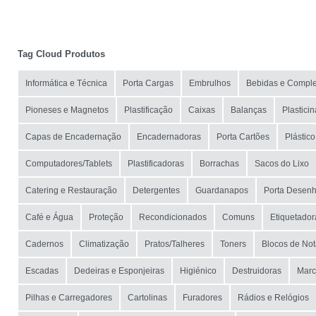
Tag Cloud Produtos
Informática e Técnica
Porta Cargas
Embrulhos
Bebidas e Compl
Pioneses e Magnetos
Plastificação
Caixas
Balanças
Plastici
Capas de Encadernação
Encadernadoras
Porta Cartões
Plástico
Computadores/Tablets
Plastificadoras
Borrachas
Sacos do Lixo
Catering e Restauração
Detergentes
Guardanapos
Porta Desen
Café e Água
Proteção
Recondicionados
Comuns
Etiquetador
Cadernos
Climatização
Pratos/Talheres
Toners
Blocos de No
Escadas
Dedeiras e Esponjeiras
Higiénico
Destruidoras
Marc
Pilhas e Carregadores
Cartolinas
Furadores
Rádios e Relógios