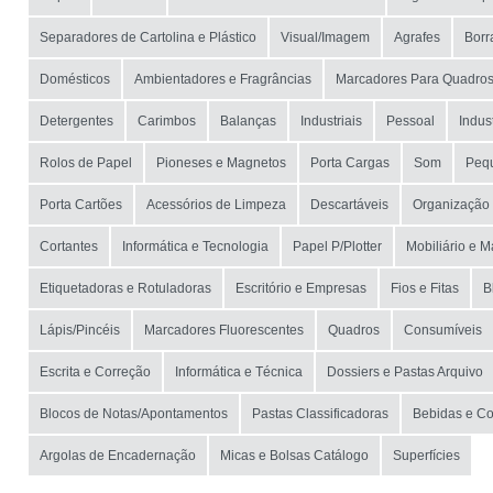
Separadores de Cartolina e Plástico
Visual/Imagem
Agrafes
Borr
Domésticos
Ambientadores e Fragrâncias
Marcadores Para Quadro
Detergentes
Carimbos
Balanças
Industriais
Pessoal
Indus
Rolos de Papel
Pioneses e Magnetos
Porta Cargas
Som
Pequ
Porta Cartões
Acessórios de Limpeza
Descartáveis
Organização 
Cortantes
Informática e Tecnologia
Papel P/Plotter
Mobiliário e 
Etiquetadoras e Rotuladoras
Escritório e Empresas
Fios e Fitas
B
Lápis/Pincéis
Marcadores Fluorescentes
Quadros
Consumíveis
Escrita e Correção
Informática e Técnica
Dossiers e Pastas Arquivo
Blocos de Notas/Apontamentos
Pastas Classificadoras
Bebidas e C
Argolas de Encadernação
Micas e Bolsas Catálogo
Superfícies