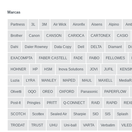
Marcas
Partness
3L
3M
Air Wick
Aironfix
Aisens
Alpino
Amb
Brother
Canon
CANSON
CARIOCA
CARTONEX
CASIO
Dahi
Daler Rowney
Data Copy
Dell
DELTA
Diamant
Di
EXACOMPTA
FABER CASTELL
FADE
FAIBO
FELLOWES
HOHNER
HP
HSM
Inova Solutions
JOVI
JUFIL
KENSI
Luzia
LYRA
MANLEY
MAPED
MAUL
MAXELL
MediaR
Olivetti
OQO
OREO
OXFORD
Panasonic
PAPERFLOW
Post-It
Pringles
PRITT
Q-CONNECT
RAID
RAPID
REX
SCOTCH
Scottex
Sealed Air
Sharpie
SIO
SIS
Splash
TRODAT
TRUST
UHU
Uni-ball
VARTA
Verbatim
VILED