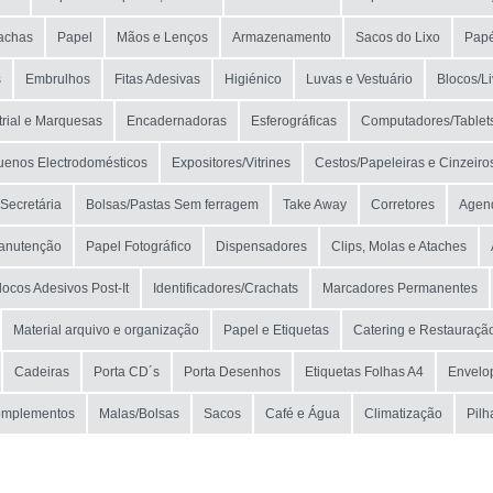
achas
Papel
Mãos e Lenços
Armazenamento
Sacos do Lixo
Papé
s
Embrulhos
Fitas Adesivas
Higiénico
Luvas e Vestuário
Blocos/L
trial e Marquesas
Encadernadoras
Esferográficas
Computadores/Tablet
enos Electrodomésticos
Expositores/Vitrines
Cestos/Papeleiras e Cinzeiro
Secretária
Bolsas/Pastas Sem ferragem
Take Away
Corretores
Agen
Manutenção
Papel Fotográfico
Dispensadores
Clips, Molas e Ataches
locos Adesivos Post-It
Identificadores/Crachats
Marcadores Permanentes
Material arquivo e organização
Papel e Etiquetas
Catering e Restauraçã
Cadeiras
Porta CD´s
Porta Desenhos
Etiquetas Folhas A4
Envelo
omplementos
Malas/Bolsas
Sacos
Café e Água
Climatização
Pilh