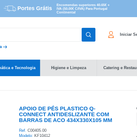
Encomendas superiores 40.65€ +
Portes Grátis
IVA (50.00€ C/IVA) Para Portugal
Continental
Iniciar 
da
mática e Tecnologia
Higiene e Limpeza
Catering e Restau
APOIO DE PÉS PLASTICO Q-
CONNECT ANTIDESLIZANTE COM
BARRAS DE ACO 434X330X105 MM
Ref.
C00405.00
Modelo:
KF10412