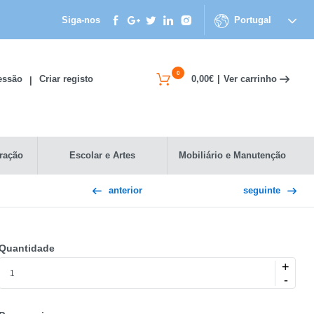
Siga-nos
Portugal
0
Ver carrinho
Sessão
Criar registo
0,00€
|
|
ração
Escolar e Artes
Mobiliário e Manutenção
anterior
seguinte
Quantidade
+
-