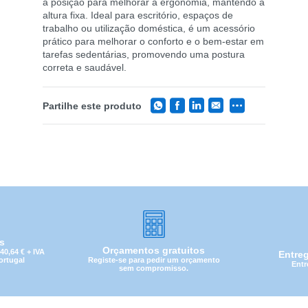
a posição para melhorar a ergonomia, mantendo a
altura fixa. Ideal para escritório, espaços de
trabalho ou utilização doméstica, é um acessório
prático para melhorar o conforto e o bem-estar em
tarefas sedentárias, promovendo uma postura
correta e saudável.
Partilhe este produto
is
Orçamentos gratuitos
0,64 € + IVA
Entre
Registe-se para pedir um orçamento
Portugal
Entr
sem compromisso.