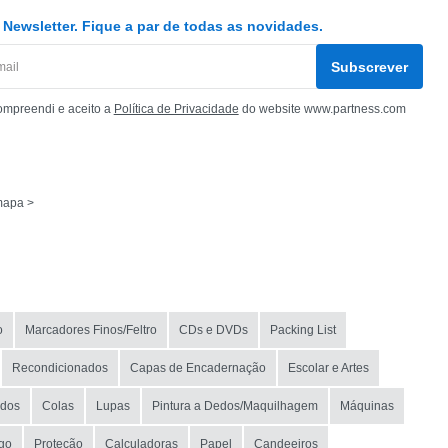
Newsletter. Fique a par de todas as novidades.
Subscrever
ompreendi e aceito a
Política de Privacidade
do website www.partness.com
mapa >
o
Marcadores Finos/Feltro
CDs e DVDs
Packing List
Recondicionados
Capas de Encadernação
Escolar e Artes
ados
Colas
Lupas
Pintura a Dedos/Maquilhagem
Máquinas
go
Proteção
Calculadoras
Papel
Candeeiros