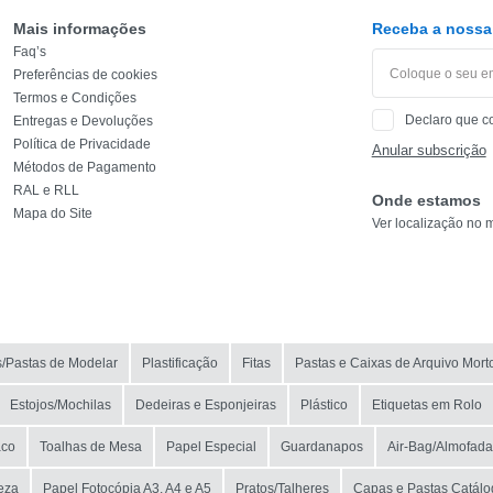
CATEGORIA
Mais informações
Receba a nossa 
Faq’s
REF
Preferências de cookies
Termos e Condições
EAN
Declaro que c
Entregas e Devoluções
Política de Privacidade
Anular subscrição
NOME
Métodos de Pagamento
RAL e RLL
Onde estamos
MARCA
Mapa do Site
Ver localização no 
MODELO
s/Pastas de Modelar
Plastificação
Fitas
Pastas e Caixas de Arquivo Mort
Estojos/Mochilas
Dedeiras e Esponjeiras
Plástico
Etiquetas em Rolo
co
Toalhas de Mesa
Papel Especial
Guardanapos
Air-Bag/Almofad
eza
Papel Fotocópia A3, A4 e A5
Pratos/Talheres
Capas e Pastas Catálo