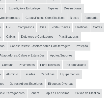
is
Expedição e Embalagem
Tapetes
Destruidoras
ivros Impressos
Capas/Pastas Com Elásticos
Blocos
Papelaria
s
UPS
Compassos
Afias
Porta Chaves
Elásticos
Cofres
s
Caixas
Detetores e Contadores
Plastificadoras
das
Capas/Pastas/Classificadores Com ferragem
Proteção
Adaptadores, Cabos e Extensões
Apoios/Suportes
Comuns
Pavimentos
Porta Revistas
Teclados/Ratos
o
Alumínio
Escadas
Cartolinas
Equipamentos
pes
Outros Artigos Escolares
Etiquetas Diversas
as e Carregadores
Toners
Lápis e Lapiseiras
Caixas de Plástico