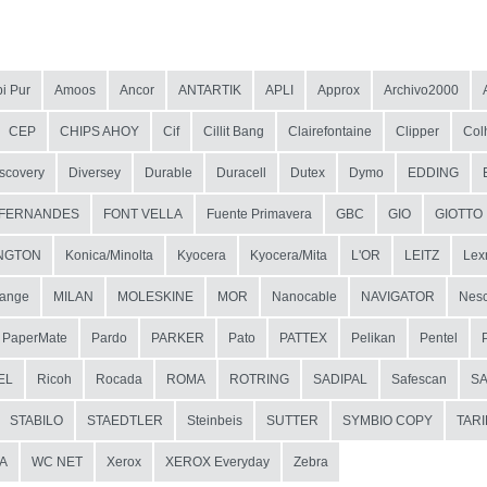
i Pur
Amoos
Ancor
ANTARTIK
APLI
Approx
Archivo2000
CEP
CHIPS AHOY
Cif
Cillit Bang
Clairefontaine
Clipper
Col
scovery
Diversey
Durable
Duracell
Dutex
Dymo
EDDING
FERNANDES
FONT VELLA
Fuente Primavera
GBC
GIO
GIOTTO
NGTON
Konica/Minolta
Kyocera
Kyocera/Mita
L'OR
LEITZ
Lex
ange
MILAN
MOLESKINE
MOR
Nanocable
NAVIGATOR
Nesc
PaperMate
Pardo
PARKER
Pato
PATTEX
Pelikan
Pentel
EL
Ricoh
Rocada
ROMA
ROTRING
SADIPAL
Safescan
S
STABILO
STAEDTLER
Steinbeis
SUTTER
SYMBIO COPY
TAR
A
WC NET
Xerox
XEROX Everyday
Zebra