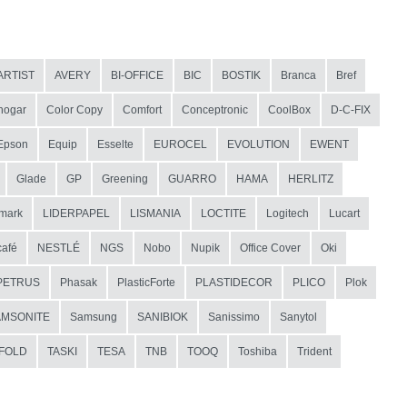
ARTIST
AVERY
BI-OFFICE
BIC
BOSTIK
Branca
Bref
hogar
Color Copy
Comfort
Conceptronic
CoolBox
D-C-FIX
Epson
Equip
Esselte
EUROCEL
EVOLUTION
EWENT
Glade
GP
Greening
GUARRO
HAMA
HERLITZ
mark
LIDERPAPEL
LISMANIA
LOCTITE
Logitech
Lucart
afé
NESTLÉ
NGS
Nobo
Nupik
Office Cover
Oki
PETRUS
Phasak
PlasticForte
PLASTIDECOR
PLICO
Plok
AMSONITE
Samsung
SANIBIOK
Sanissimo
Sanytol
IFOLD
TASKI
TESA
TNB
TOOQ
Toshiba
Trident