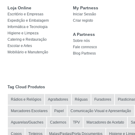
Loja Online
My Partness
Escritório e Empresas
Iniciar Sessão
Expedição e Embalagem
Criar registo
Informática e Tecnologia
Higiene e Limpeza
A Partness
Catering e Restauração
Sobre nós
Escolar e Artes
Fale connosco
Mobiliário e Manutenção
Blog Partness
Tag Cloud Produtos
Rádios e Relógios
Agrafadores
Réguas
Furadores
Plasticina
Marcadores Escolares
Papel
Comunicação Visual e Apresentação
Aguarelas/Guaches
Cadernos
TPV
Marcadores de Acetato
Sa
Copos
Tinteiros
Malas/Pastas/Porta Documentos
Higiene e Limp