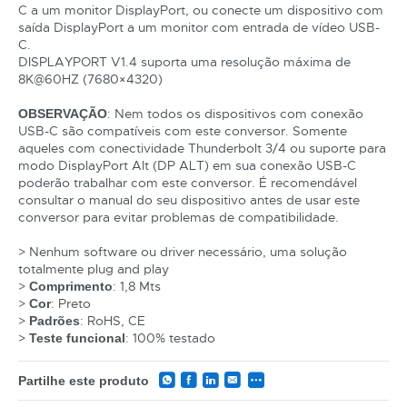
C a um monitor DisplayPort, ou conecte um dispositivo com
saída DisplayPort a um monitor com entrada de vídeo USB-
C.
DISPLAYPORT V1.4 suporta uma resolução máxima de
8K@60HZ (7680×4320)
: Nem todos os dispositivos com conexão
OBSERVAÇÃO
USB-C são compatíveis com este conversor. Somente
aqueles com conectividade Thunderbolt 3/4 ou suporte para
modo DisplayPort Alt (DP ALT) em sua conexão USB-C
poderão trabalhar com este conversor. É recomendável
consultar o manual do seu dispositivo antes de usar este
conversor para evitar problemas de compatibilidade.
> Nenhum software ou driver necessário, uma solução
totalmente plug and play
>
: 1,8 Mts
Comprimento
>
: Preto
Cor
CATEGORIA
>
: RoHS, CE
Padrões
>
: 100% testado
Teste funcional
REF
Partilhe este produto
EAN