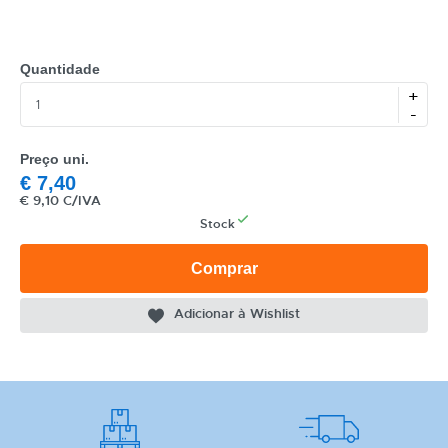
NOME
MARCA
Quantidade
+
MODELO
-
Preço uni.
€
7,40
€
9,10 C/IVA
Stock
Comprar
Adicionar à Wishlist