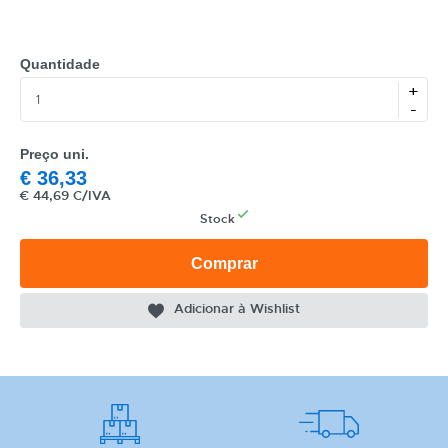
Quantidade
+
-
CATEGORIA
Preço uni.
REF
€
36,33
€
44,69 C/IVA
EAN
Stock
NOME
Comprar
MARCA
Adicionar à Wishlist
MODELO