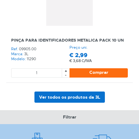
geral@partness.com
Não temos promoções, temos os melhores preços.
PINÇA PARA IDENTIFICADORES METALICA PACK 10 UN
Preço uni.
Ref.
09905.00
€
2,99
Marca:
3L
Modelo:
11290
€
3,68 C/IVA
+
Comprar
-
Ver todos os produtos da 3L
CATEGORIA
Filtrar
REF
EAN