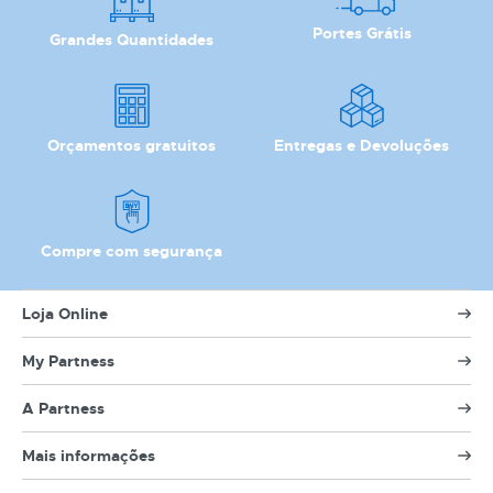
Portes Grátis
NOME
Grandes Quantidades
MARCA
MODELO
Orçamentos gratuitos
Entregas e Devoluções
Compre com segurança
Loja Online
My Partness
A Partness
Mais informações