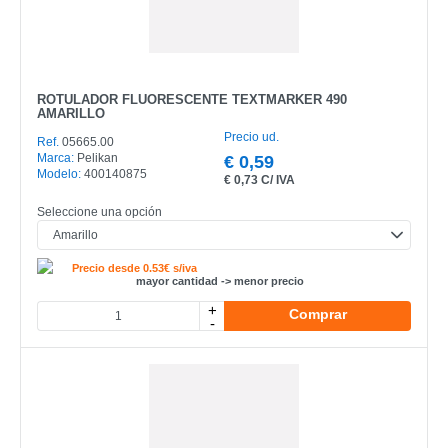
ROTULADOR FLUORESCENTE TEXTMARKER 490
AMARILLO
Precio ud.
Ref.
05665.00
Marca:
Pelikan
€
0,59
Modelo:
400140875
€
0,73 C/ IVA
Seleccione una opción
Precio desde 0.53€ s/iva
mayor cantidad -> menor precio
+
Comprar
-