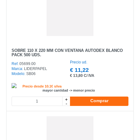
SOBRE 110 X 220 MM CON VENTANA AUTODEX BLANCO
PACK 500 UDS.
Precio ud.
Ref.
05699.00
Marca:
LIDERPAPEL
€
11,22
Modelo:
SB06
€
13,80 C/ IVA
Precio desde 10.1€ s/iva
mayor cantidad -> menor precio
+
Comprar
-