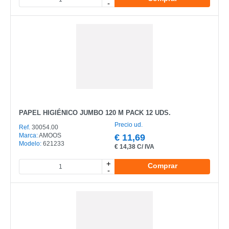
-
CATEGORÍA
REF
EAN
NOMBRE
MARCA
PAPEL HIGIÉNICO JUMBO 120 M PACK 12 UDS.
Precio ud.
MODELO
Ref.
30054.00
Marca:
AMOOS
€
11,69
Modelo:
621233
€
14,38 C/ IVA
+
Comprar
-