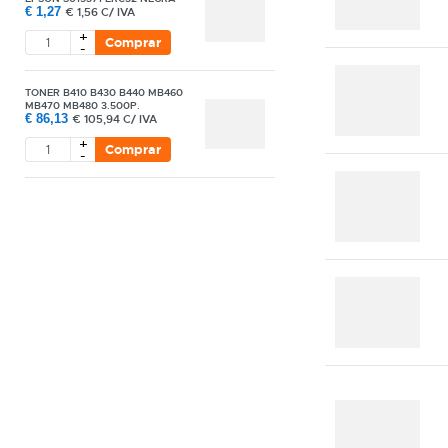
€
1,27
€
1,56 C/ IVA
+
Comprar
-
TONER B410 B430 B440 MB460
MB470 MB480 3.500P.
€
86,13
€
105,94 C/ IVA
+
Comprar
-