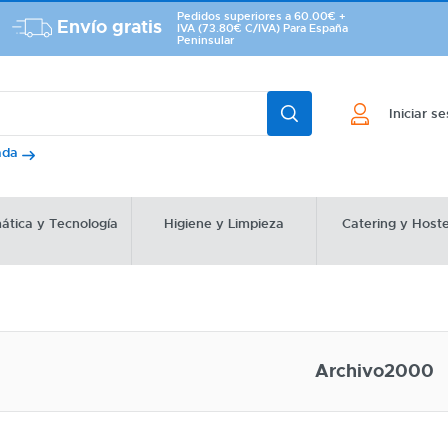
Pedidos superiores a 60.00€ +
Envío gratis
IVA (73.80€ C/IVA) Para España
Peninsular
Iniciar s
ada
ática y Tecnología
Higiene y Limpieza
Catering y Hoste
Archivo2000