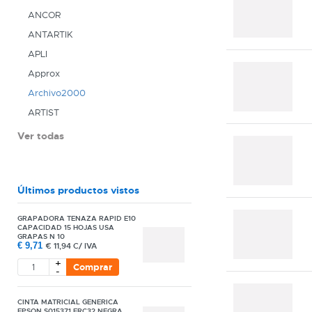
ANCOR
ANTARTIK
APLI
Approx
Archivo2000
ARTIST
Ver todas
Últimos productos vistos
GRAPADORA TENAZA RAPID E10
CAPACIDAD 15 HOJAS USA
GRAPAS N 10
€
9,71
€
11,94 C/ IVA
+
Comprar
-
CINTA MATRICIAL GENERICA
EPSON S015371 ERC32 NEGRA