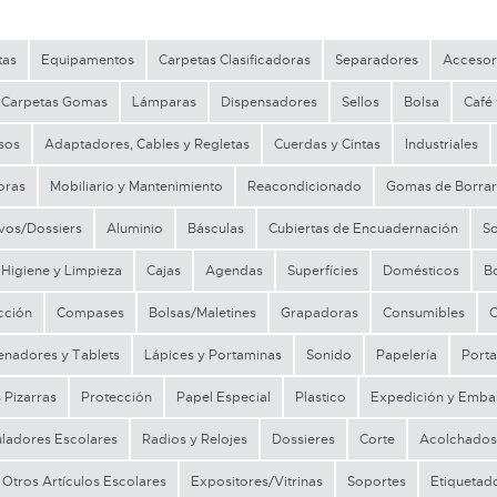
tas
Equipamentos
Carpetas Clasificadoras
Separadores
Accesor
Carpetas Gomas
Lámparas
Dispensadores
Sellos
Bolsa
Café
sos
Adaptadores, Cables y Regletas
Cuerdas y Cintas
Industriales
oras
Mobiliario y Mantenimiento
Reacondicionado
Gomas de Borrar
vos/Dossiers
Aluminio
Básculas
Cubiertas de Encuadernación
S
Higiene y Limpieza
Cajas
Agendas
Superfícies
Domésticos
B
cción
Compases
Bolsas/Maletines
Grapadoras
Consumibles
C
nadores y Tablets
Lápices y Portaminas
Sonido
Papelería
Porta
 Pizarras
Protección
Papel Especial
Plastico
Expedición y Embal
ladores Escolares
Radios y Relojes
Dossieres
Corte
Acolchados
Otros Artículos Escolares
Expositores/Vitrinas
Soportes
Etiquetad