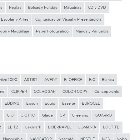
es
Reglas
Bolsas y Fundas
Máquinas
CD y DVD
Escolar y Artes
Comunicación Visual y Presentación
dos y Maquillaje
Papel Fotográfico
Manos y Pañuelos
hivo2000
ARTIST
AVERY
BI-OFFICE
BIC
Blanca
ine
CLIPPER
COLHOGAR
COLOR COPY
Conceptronic
EDDING
Epson
Equip
Esselte
EUROCEL
GIO
GIOTTO
Glade
GP
Greening
GUARRO
R
LEITZ
Lexmark
LIDERPAPEL
LISMANIA
LOCTITE
Nanocable
NAVIGATOR
Nescafé
NESTLÉ
NGS
Nobo