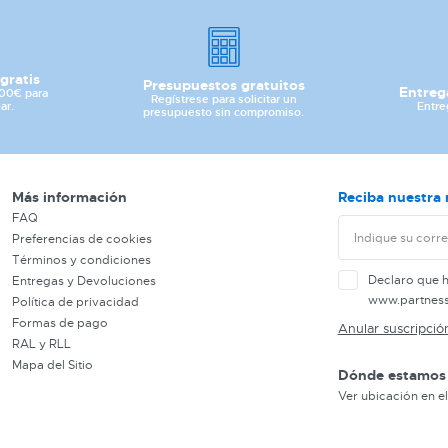
gratis
Presupuestos gratuitos
Entreg
100€ para
Regístrese para solicitar un
Entre
ar.
presupuesto sin compromiso.
Más información
Reciba nuestra 
FAQ
Preferencias de cookies
Términos y condiciones
Declaro que 
Entregas y Devoluciones
www.partnes
Política de privacidad
Formas de pago
Anular suscripció
RAL y RLL
Mapa del Sitio
Dónde estamos
Ver ubicación en e