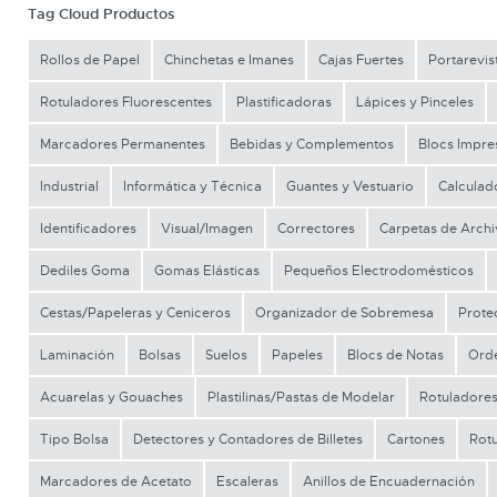
Tag Cloud Productos
Rollos de Papel
Chinchetas e Imanes
Cajas Fuertes
Portarevis
Rotuladores Fluorescentes
Plastificadoras
Lápices y Pinceles
Marcadores Permanentes
Bebidas y Complementos
Blocs Impre
Industrial
Informática y Técnica
Guantes y Vestuario
Calculad
Identificadores
Visual/Imagen
Correctores
Carpetas de Archi
Dediles Goma
Gomas Elásticas
Pequeños Electrodomésticos
Cestas/Papeleras y Ceniceros
Organizador de Sobremesa
Prote
Laminación
Bolsas
Suelos
Papeles
Blocs de Notas
Orde
Acuarelas y Gouaches
Plastilinas/Pastas de Modelar
Rotuladores
Tipo Bolsa
Detectores y Contadores de Billetes
Cartones
Rotu
Marcadores de Acetato
Escaleras
Anillos de Encuadernación