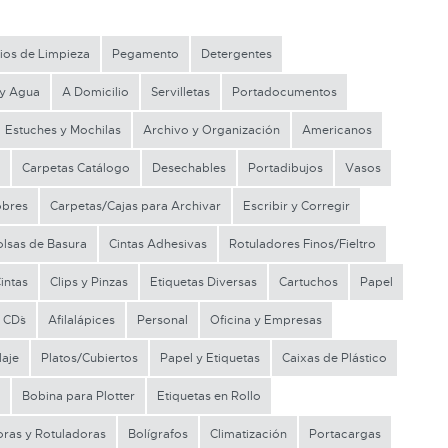
ios de Limpieza
Pegamento
Detergentes
 y Agua
A Domicilio
Servilletas
Portadocumentos
Estuches y Mochilas
Archivo y Organización
Americanos
Carpetas Catálogo
Desechables
Portadibujos
Vasos
obres
Carpetas/Cajas para Archivar
Escribir y Corregir
olsas de Basura
Cintas Adhesivas
Rotuladores Finos/Fieltro
intas
Clips y Pinzas
Etiquetas Diversas
Cartuchos
Papel
 CD´s
Afilalápices
Personal
Oficina y Empresas
aje
Platos/Cubiertos
Papel y Etiquetas
Caixas de Plástico
Bobina para Plotter
Etiquetas en Rollo
oras y Rotuladoras
Bolígrafos
Climatización
Portacargas