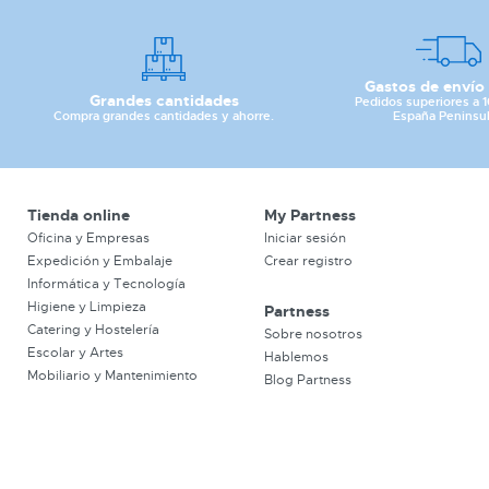
Gastos de envío 
Grandes cantidades
Pedidos superiores a 
Compra grandes cantidades y ahorre.
España Peninsul
Tienda online
My Partness
Oficina y Empresas
Iniciar sesión
Expedición y Embalaje
Crear registro
Informática y Tecnología
Higiene y Limpieza
Partness
Catering y Hostelería
Sobre nosotros
Escolar y Artes
Hablemos
Mobiliario y Mantenimiento
Blog Partness