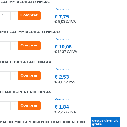
TICAL METACRILATO NEGRO
Precio ud.
+
Comprar
€
7,75
-
€
9,53 C/ IVA
VERTICAL METACRILATO NEGRO
Precio ud.
+
Comprar
€
10,06
-
€
12,37 C/ IVA
ILIDAD DUPLA FACE DIN A4
Precio ud.
+
Comprar
€
2,53
-
€
3,11 C/ IVA
ILIDAD DUPLA FACE DIN A5
Precio ud.
+
Comprar
€
1,84
-
€
2,26 C/ IVA
gastos de envío
ESPALDO MALLA Y ASIENTO TRASLACK NEGRO
gratis