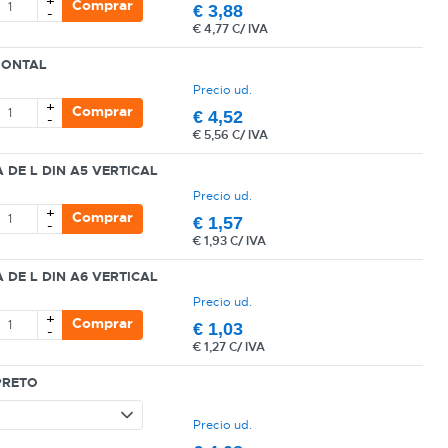
+
Comprar
€
3,88
-
€
4,77 C/ IVA
ZONTAL
Precio ud.
+
Comprar
€
4,52
-
€
5,56 C/ IVA
DE L DIN A5 VERTICAL
Precio ud.
+
Comprar
€
1,57
-
€
1,93 C/ IVA
DE L DIN A6 VERTICAL
Precio ud.
+
Comprar
€
1,03
-
€
1,27 C/ IVA
PRETO
Precio ud.