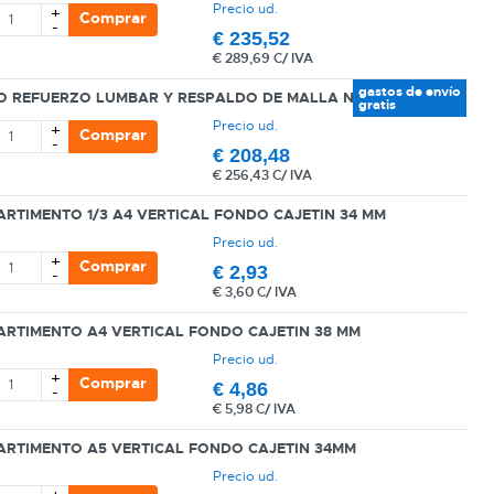
Precio ud.
+
Comprar
-
€
235,52
€
289,69 C/ IVA
gastos de envío
RO REFUERZO LUMBAR Y RESPALDO DE MALLA NEGRO
gratis
Precio ud.
+
Comprar
-
€
208,48
€
256,43 C/ IVA
RTIMENTO 1/3 A4 VERTICAL FONDO CAJETIN 34 MM
Precio ud.
+
Comprar
€
2,93
-
€
3,60 C/ IVA
RTIMENTO A4 VERTICAL FONDO CAJETIN 38 MM
Precio ud.
+
Comprar
€
4,86
-
€
5,98 C/ IVA
ARTIMENTO A5 VERTICAL FONDO CAJETIN 34MM
Precio ud.