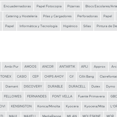
Encuadernadoras
Papel Fotocopia
Pizarras
Blocs Escolares/Art
Catering y Hostelería
Pilas y Cargadores
Perforadoras
Papel
Papel
Informática y Tecnología
Higiénico
Sillas
Pintura de De
Ambi Pur
AMOOS
ANCOR
ANTARTIK
APLI
Approx
Arc
RTONEX
CASIO
CEP
CHIPS AHOY
Cif
Cillit Bang
Clairefonta
Diamant
DISCOVERY
DURABLE
DURACELL
Dutex
Dymo
FELLOWES
FERNANDES
FONT VELLA
Fuente Primavera
GBC
OVI
KENSINGTON
Konica/Minolta
Kyocera
Kyocera/Mita
L'O
ED
MAUL
MAXELL
MediaRange
MILAN
MOLESKINE
MOR