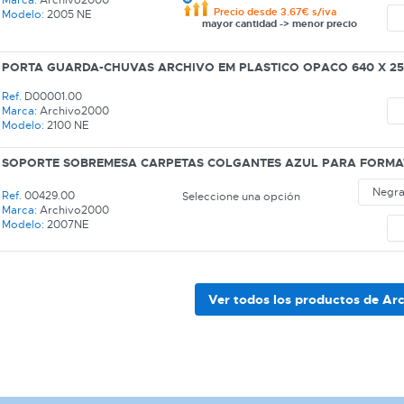
Precio desde 3.67€ s/iva
Modelo:
2005 NE
mayor cantidad -> menor precio
PORTA GUARDA-CHUVAS ARCHIVO EM PLASTICO OPACO 640 X 2
CATEGORÍA
Ref.
D00001.00
REF
Marca:
Archivo2000
Modelo:
2100 NE
EAN
SOPORTE SOBREMESA CARPETAS COLGANTES AZUL PARA FORMA
NOMBRE
Ref.
00429.00
Seleccione una opción
Marca:
Archivo2000
Modelo:
2007NE
MARCA
MODELO
Ver todos los productos de A