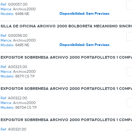
Ref.
G00057.00
Marca:
Archivo2000
Disponibilidad: Sem Previsao
Modelo:
6496 NE
SILLA DE OFICINA ARCHIVO 2000 BOLBORETA MECANISMO SINC
Ref.
G00056.00
Marca:
Archivo2000
Disponibilidad: Sem Previsao
Modelo:
6495 NE
EXPOSITOR SOBREMESA ARCHIVO 2000 PORTAFOLLETOS 1 COMPA
Ref.
A00323.00
Marca:
Archivo2000
Modelo:
66711 CS TP
EXPOSITOR SOBREMESA ARCHIVO 2000 PORTAFOLLETOS 1 COMPA
Ref.
A00322.00
Marca:
Archivo2000
Modelo:
66704 CS TP
EXPOSITOR SOBREMESA ARCHIVO 2000 PORTAFOLLETOS 1 COMP
Ref.
A00321.00