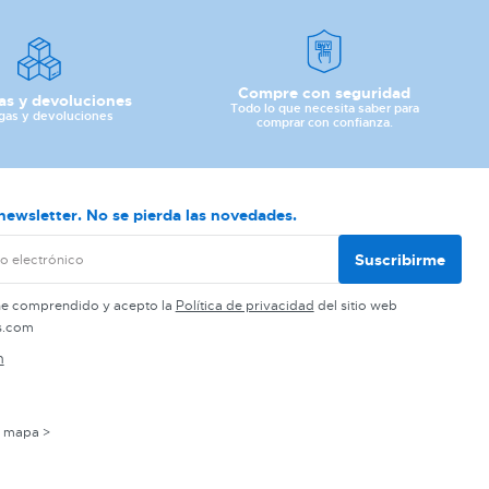
Compre con seguridad
as y devoluciones
Todo lo que necesita saber para
gas y devoluciones
comprar con confianza.
newsletter. No se pierda las novedades.
Suscribirme
he comprendido y acepto la
Política de privacidad
del sitio web
s.com
n
l mapa >