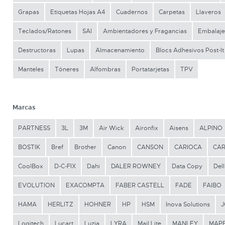
Grapas
Etiquetas Hojas A4
Cuadernos
Carpetas
Llaveros
Teclados/Ratones
SAI
Ambientadores y Fragancias
Embalaje
Destructoras
Lupas
Almacenamiento
Blocs Adhesivos Post-It
Manteles
Tóneres
Alfombras
Portatarjetas
TPV
Marcas
PARTNESS
3L
3M
Air Wick
Aironfix
Aisens
ALPINO
BOSTIK
Bref
Brother
Canon
CANSON
CARIOCA
CA
CoolBox
D-C-FIX
Dahi
DALER ROWNEY
Data Copy
Dell
EVOLUTION
EXACOMPTA
FABER CASTELL
FADE
FAIBO
HAMA
HERLITZ
HOHNER
HP
HSM
Inova Solutions
J
Logitech
Lucart
Luzia
LYRA
Mail Lite
MANLEY
MAP