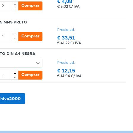
€
4,08
+
Comprar
€
5,02 C/ IVA
-
55 MMS PRETO
Precio ud.
+
Comprar
€
33,51
-
€
41,22 C/ IVA
TO DIN A4 NEGRA
Precio ud.
€
12,15
+
Comprar
€
14,94 C/ IVA
-
rchivo2000