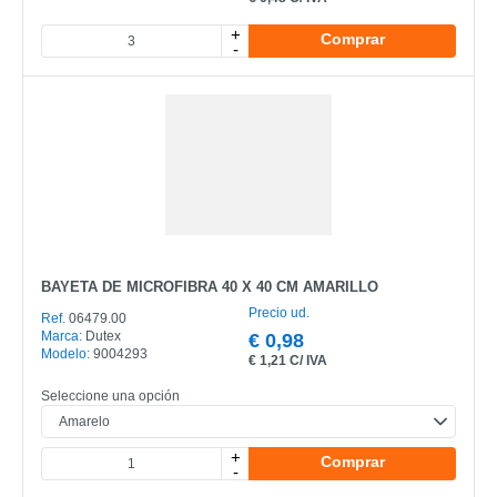
combine las herramientas apropiadas con métodos de
+
Comprar
limpieza eficientes.
-
¿Merece la pena invertir en accesorios de limpieza
adecuados?
Sí, ayudan a mejorar la productividad, la organización y
la higiene diaria, haciendo que las tareas de limpieza
sean más eficientes.
BAYETA DE MICROFIBRA 40 X 40 CM AMARILLO
Precio ud.
Ref.
06479.00
Marca:
Dutex
€
0,98
Modelo:
9004293
€
1,21 C/ IVA
Seleccione una opción
+
Comprar
-