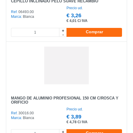
CEPILLO INCLINADO PELO SUAVE RECAMBIO
Precio ud.
REF
Ref.
06493.00
€
3,26
Marca:
Blanca
€
4,01 C/ IVA
EAN
+
Comprar
-
NOMBRE
MARCA
MODELO
MANGO DE ALUMINIO PROFESIONAL 150 CM C/ROSCA Y
ORIFICIO
Precio ud.
Ref.
30016.00
€
3,89
Marca:
Blanca
€
4,78 C/ IVA
+
Comprar