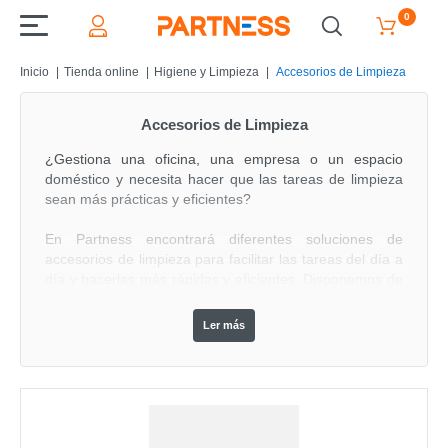
0
Inicio
Tienda online
Higiene y Limpieza
Accesorios de Limpieza
Accesorios de Limpieza
¿Gestiona una oficina, una empresa o un espacio
doméstico y necesita hacer que las tareas de limpieza
sean más prácticas y eficientes?
En Partness encontrará diferentes soluciones de
accesorios de limpieza para facilitar las tareas del día a
día y hacerlas más rápidas y eficientes. Disponemos de
productos adecuados para empresas, oficinas, espacios
profesionales y uso doméstico.
Ler más
Desde fregonas y escobas hasta paños de limpieza,
cepillos y otros accesorios, reunimos soluciones
esenciales para la limpieza de diferentes superficies y
espacios.