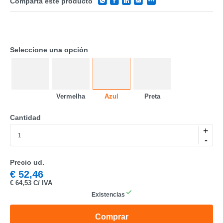
Comparta este producto
Seleccione una opción
Vermelha
Azul
Preta
CATEGORÍA
Cantidad
REF
+
-
EAN
NOMBRE
Precio ud.
€
52,46
MARCA
€
64,53 C/ IVA
Existencias
MODELO
Comprar