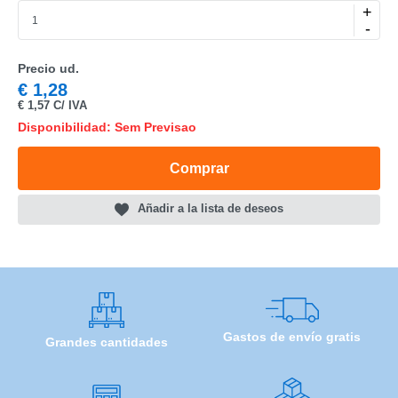
+
-
Precio ud.
CATEGORÍA
€
1,28
€
1,57 C/ IVA
REF
Disponibilidad: Sem Previsao
EAN
Comprar
NOMBRE
Añadir a la lista de deseos
MARCA
MODELO
Gastos de envío gratis
Grandes cantidades